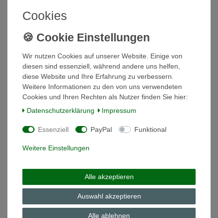
In den Warenkorb
Cookies
*
inkl. ges. MwSt.
zzgl.
Versandkosten
Weihnachtsset 2000 Sonderedition Winther
Wir nutzen Cookies auf unserer Website. Einige von
Pastor ohne Zapfen Hutschenreuther
diesen sind essenziell, während andere uns helfen,
79,00 € *
diese Website und Ihre Erfahrung zu verbessern.
In den Warenkorb
Weitere Informationen zu den von uns verwendeten
Cookies und Ihren Rechten als Nutzer finden Sie hier:
*
inkl. ges. MwSt.
zzgl.
Versandkosten
Daten­schutz­erklärung
Impressum
Essenziell
PayPal
Funktional
Weihnachtsstiefel 2019 Weihnachtsmarkt 7cm
Hutschenreuther Weihnachten NEU + OVP
Weitere Einstellungen
18,92 € *
In den Warenkorb
Alle akzeptieren
*
inkl. ges. MwSt.
zzgl.
Versandkosten
Auswahl akzeptieren
Alle ablehnen
Weihnachtsstiefel Porzellan Porzellanstiefel