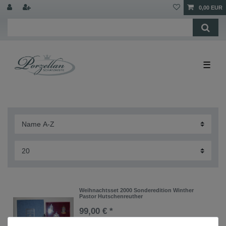
0,00 EUR
☰
Weihnachtsset 2000 Sonderedition Winther
Pastor Hutschenreuther
99,00 € *