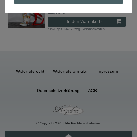
Hutschenreuther Auswahl
, Jahresartikel: 2009
12,98 € *
In den Warenkorb
*
inkl. ges. MwSt.
zzgl.
Versandkosten
Widerrufs­recht
Widerrufs­formular
Impressum
Daten­schutz­erklärung
AGB
© Copyright 2026 | Alle Rechte vorbehalten.