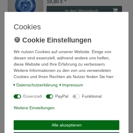
19,80 € *
In den Warenkorb
*
inkl. ges. MwSt.
zzgl.
Versandkosten
Cookies
Sammelteller Jule Aften 1972 Bing & Gröndahl
Wir nutzen Cookies auf unserer Website. Einige von
19,80 € *
diesen sind essenziell, während andere uns helfen,
In den Warenkorb
diese Website und Ihre Erfahrung zu verbessern.
*
inkl. ges. MwSt.
zzgl.
Versandkosten
Weitere Informationen zu den von uns verwendeten
Cookies und Ihren Rechten als Nutzer finden Sie hier:
Daten­schutz­erklärung
Impressum
Sammelteller Jule Aften 1973 Bing & Gröndahl
Essenziell
PayPal
Funktional
19,80 € *
Weitere Einstellungen
In den Warenkorb
*
inkl. ges. MwSt.
zzgl.
Versandkosten
Alle akzeptieren