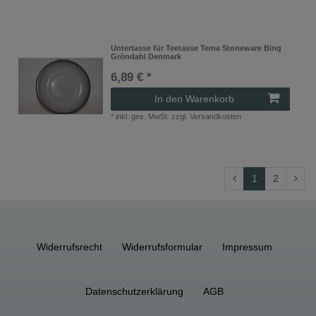
Untertasse für Teetasse Tema Stoneware Bing
Gröndahl Denmark
6,89 € *
In den Warenkorb
*
inkl. ges. MwSt.
zzgl.
Versandkosten
1
2
Widerrufs­recht
Widerrufs­formular
Impressum
Daten­schutz­erklärung
AGB