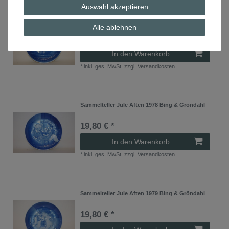
Auswahl akzeptieren
Sammelteller Jule Aften 1976 Bing & Gröndahl
Alle ablehnen
19,80 € *
In den Warenkorb
*
inkl. ges. MwSt.
zzgl.
Versandkosten
Sammelteller Jule Aften 1978 Bing & Gröndahl
19,80 € *
In den Warenkorb
*
inkl. ges. MwSt.
zzgl.
Versandkosten
Sammelteller Jule Aften 1979 Bing & Gröndahl
19,80 € *