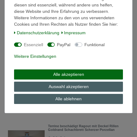
diesen sind essenziell, während andere uns helfen,
diese Website und Ihre Erfahrung zu verbessern.
Weitere Informationen zu den von uns verwendeten
Sauciere Rillen Goldrand Schachbrett Scherzer
Cookies und Ihren Rechten als Nutzer finden Sie hier:
Porzellan
Daten­schutz­erklärung
Impressum
10,00 € *
In den Warenkorb
Essenziell
PayPal
Funktional
*
inkl. ges. MwSt.
zzgl.
Versandkosten
Weitere Einstellungen
Schale 15/6,8 cm weiss 2. Wahl Scherzer Bavaria
Alle akzeptieren
8,30 € *
Auswahl akzeptieren
In den Warenkorb
Alle ablehnen
*
inkl. ges. MwSt.
zzgl.
Versandkosten
Terrine beschädigt Ragout mit Deckel Rillen
Goldrand Schachbrett Scherzer Porzellan