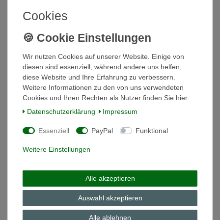
In den Warenkorb
Cookies
*
inkl. ges. MwSt.
zzgl.
Versandkosten
Vase Tischvase 13 cm 1612/13 glänzend KPM
Wir nutzen Cookies auf unserer Website. Einige von
Royal Porzellan
diesen sind essenziell, während andere uns helfen,
14,98 € *
diese Website und Ihre Erfahrung zu verbessern.
In den Warenkorb
Weitere Informationen zu den von uns verwendeten
Cookies und Ihren Rechten als Nutzer finden Sie hier:
*
inkl. ges. MwSt.
zzgl.
Versandkosten
Daten­schutz­erklärung
Impressum
Essenziell
PayPal
Funktional
Vase Tischvase 19 cm Echt Gold Relief KPM
Royal Porzellan Kerafina
Weitere Einstellungen
21,98 € *
In den Warenkorb
Alle akzeptieren
*
inkl. ges. MwSt.
zzgl.
Versandkosten
Auswahl akzeptieren
Alle ablehnen
Zuckerdose klein mini weiss ohne Deckel