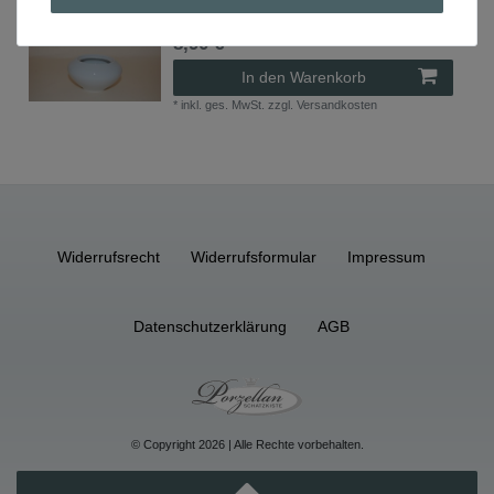
Krister weiss KPM
8,90 € *
In den Warenkorb
*
inkl. ges. MwSt.
zzgl.
Versandkosten
Widerrufs­recht
Widerrufs­formular
Impressum
Daten­schutz­erklärung
AGB
© Copyright 2026 | Alle Rechte vorbehalten.