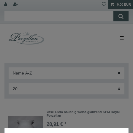
0,00 EUR
☰
Vase 13cm bauchig weiss glänzend KPM Royal
Porzellan
28,91 € *