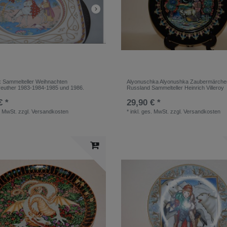
 x Sammelteller Weihnachten
Alyonuschka Alyonushka Zaubermärche
euther 1983-1984-1985 und 1986.
Russland Sammelteller Heinrich Villeroy
€ *
29,90 € *
. MwSt.
zzgl.
Versandkosten
*
inkl. ges. MwSt.
zzgl.
Versandkosten