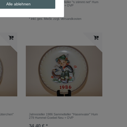
die
Jahresteller 1979 Sammelteller "s stimmt net" Hum
Alle ablehnen
eu+ OVP
272 Hummel Goebel Neu + OVP
34,40 € *
*
inkl. ges. MwSt.
zzgl.
Versandkosten
ütterchen"
Jahresteller 1986 Sammelteller "Hasenvater" Hum
279 Hummel Goebel Neu + OVP
34,40 € *