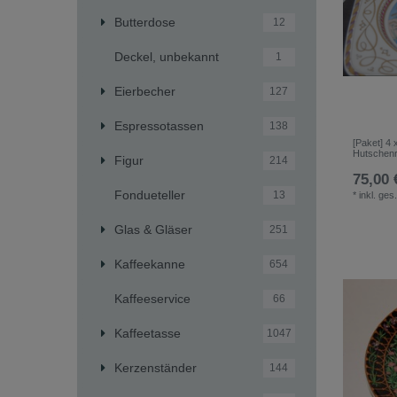
Butterdose
12
Deckel, unbekannt
1
Eierbecher
127
Espressotassen
138
[Paket] 4
Hutschenr
Figur
214
75,00 
Fondueteller
13
*
inkl. ges
Glas & Gläser
251
Kaffeekanne
654
Kaffeeservice
66
Kaffeetasse
1047
Kerzenständer
144