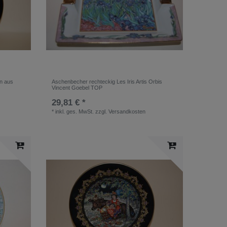
n aus
Aschenbecher rechteckig Les Iris Artis Orbis
Vincent Goebel TOP
29,81 € *
*
inkl. ges. MwSt.
zzgl.
Versandkosten