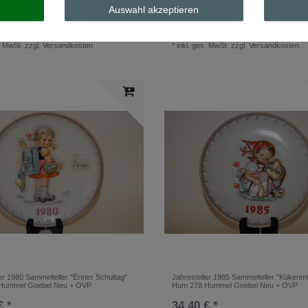
rmotiv Töpfer Model aus dem 18.
Jahresteller 1975 Sammelteller "Fahrt in 
Auswahl akzeptieren
rt Rosenthal
Weihnacht" Hum 268 Hummel Goebel N
€ *
39,30 € *
. MwSt.
zzgl.
Versandkosten
*
inkl. ges. MwSt.
zzgl.
Versandkosten
er 1980 Sammelteller "Erster Schultag"
Jahresteller 1985 Sammelteller "Kükenm
Hummel Goebel Neu + OVP
Hum 278 Hummel Goebel Neu + OVP
€ *
34,40 € *