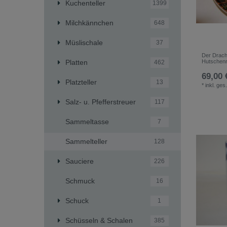
Kuchenteller
1399
Milchkännchen
648
Müslischale
37
Der Drache
Hutschenr
Platten
462
69,00 
Platzteller
13
*
inkl. ges
Salz- u. Pfefferstreuer
117
Sammeltasse
7
Sammelteller
128
Sauciere
226
Schmuck
16
Schuck
1
Schüsseln & Schalen
385