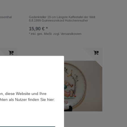
osenthal
Gedenkteller 19 cm Längste Kaffeetafel der Welt
8.8.1999 Guinnessrekord Hutschenreuther
15,90 € *
*
inkl. ges. MwSt.
zzgl.
Versandkosten
en, diese Website und Ihre
en als Nutzer finden Sie hier: