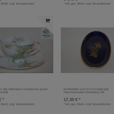
. MwSt.
zzgl.
Versandkosten
*
inkl. ges. MwSt.
zzgl.
Versandkosten
se 2tlg. Malmaison romantischer grüner
Konfektteller oval 11/7cm kobalt gold
enthal
Hutschenreuther Hohenberg CM
€ *
17,30 € *
. MwSt.
zzgl.
Versandkosten
*
inkl. ges. MwSt.
zzgl.
Versandkosten