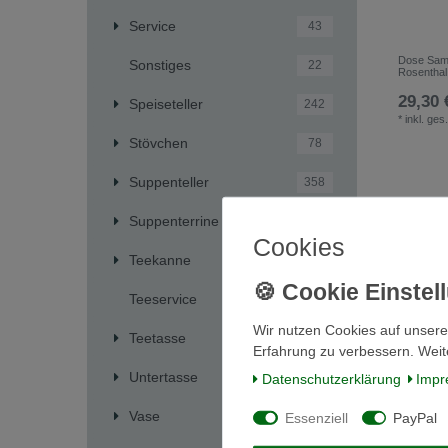
Service
43
Dose Sam
Sonstiges
22
Rosenthal
29,30 
Speiseteller
242
*
inkl. ges
Stövchen
78
Suppenteller
358
Suppenterrine
223
Cookies
Teekanne
68
Teeservice
12
Wir nutzen Cookies auf unsere
Teetasse
232
Erfahrung zu verbessern. Weit
Untertasse
1409
Daten­schutz­erklärung
Impr
Vase
Essenziell
PayPal
226