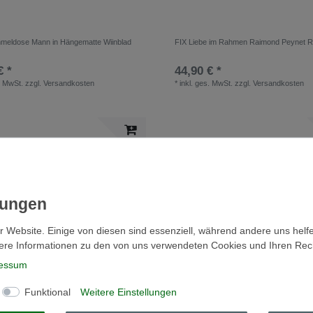
meldose Mann in Hängematte Wiinblad
FIX Liebe im Rahmen Raimond Peynet R
€ *
44,90 € *
. MwSt.
zzgl.
Versandkosten
*
inkl. ges. MwSt.
zzgl.
Versandkosten
r Website. Einige von diesen sind essenziell, während andere uns helf
ere Informationen zu den von uns verwendeten Cookies und Ihren Recht
essum
Funktional
Weitere Einstellungen