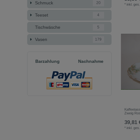
Schmuck
20
*
inkl. ges
Teeset
4
Tischwäsche
5
Vasen
179
Barzahlung
Nachnahme
Kaffeetas
Zweig Ros
39,81 
*
inkl. ges