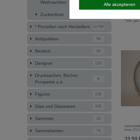
Weihnachten
73
Handwerke
Alle akzeptieren
Jahrhunde
Zuckerdose
19,80 
591
*
inkl. ges
* Porzellan nach Herstellern
11795
Antiquitäten
58
Besteck
32
Designer
133
Drucksachen, Bücher,
9
Prospekte u.ä.
Figuren
156
Glas und Glaswaren
335
Sammeln
18
Jahrestell
Hum 273 
Sammelserien
74
33,50 