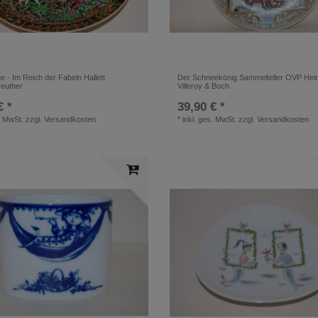
 - Im Reich der Fabeln Hallett
Der Schneekönig Sammelteller OVP Hein
euther
Villeroy & Boch
€ *
39,90 € *
. MwSt.
zzgl.
Versandkosten
*
inkl. ges. MwSt.
zzgl.
Versandkosten