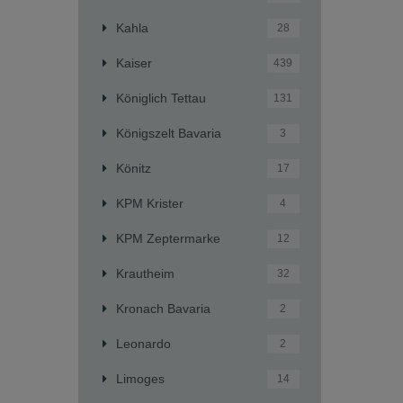
Kahla
28
Kaiser
439
Königlich Tettau
131
Königszelt Bavaria
3
Könitz
17
KPM Krister
4
KPM Zeptermarke
12
Krautheim
32
Kronach Bavaria
2
Leonardo
2
Limoges
14