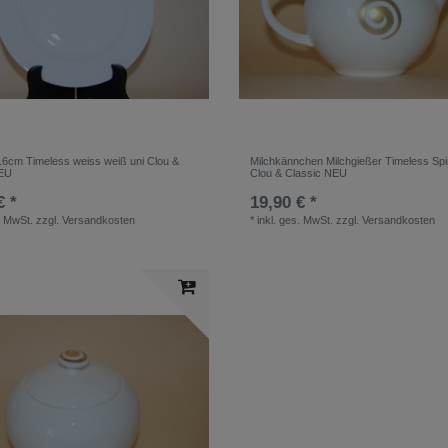
 16cm Timeless weiss weiß uni Clou &
Milchkännchen Milchgießer Timeless Spi
NEU
Clou & Classic NEU
€ *
19,90 € *
. MwSt.
zzgl.
Versandkosten
*
inkl. ges. MwSt.
zzgl.
Versandkosten