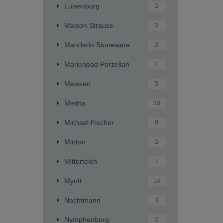
Luisenburg
2
Maison Strauss
2
Mandarin Stoneware
3
Marienbad Porzellan
4
Meissen
5
Melitta
30
Michael Fischer
9
Minton
2
Mitterteich
7
Myott
14
Nachtmann
3
Nymphenburg
2