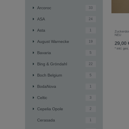
Arcoroc
33
ASA
24
Asta
1
Zuckerdos
NEU
August Warnecke
19
29,00 
*
inkl. ges
Bavaria
5
Bing & Gröndahl
22
Boch Belgium
5
BodaNova
1
Celtic
3
Cepelia Opole
2
Cerasada
1