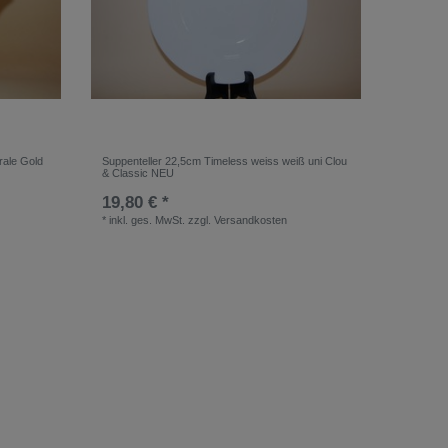
rale Gold
Suppenteller 22,5cm Timeless weiss weiß uni Clou
& Classic NEU
19,80 € *
*
inkl. ges. MwSt.
zzgl.
Versandkosten