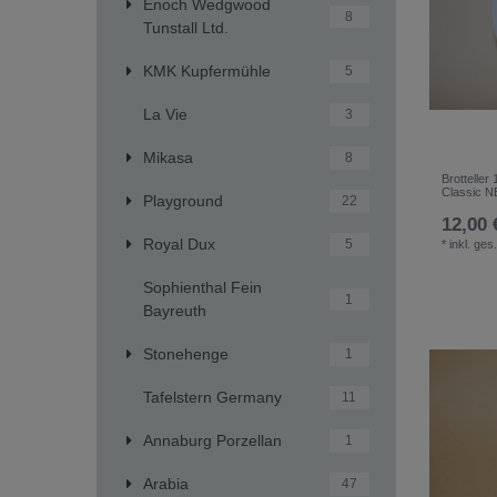
Enoch Wedgwood
8
Tunstall Ltd.
KMK Kupfermühle
5
La Vie
3
Mikasa
8
Brotteller
Classic 
Playground
22
12,00 
Royal Dux
5
*
inkl. ges
Sophienthal Fein
1
Bayreuth
Stonehenge
1
Tafelstern Germany
11
Annaburg Porzellan
1
Arabia
47