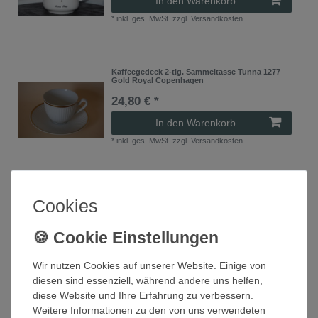
In den Warenkorb
*
inkl. ges. MwSt.
zzgl.
Versandkosten
Kaffeegedeck 2-tlg. Sammeltasse Tunna 1277
Gold Royal Copenhagen
24,80 € *
In den Warenkorb
*
inkl. ges. MwSt.
zzgl.
Versandkosten
Kaffeetasse Sammeltasse Nr. 10978/12
Cookies
Jugendstil? Biedermeier?
33,50 € *
In den Warenkorb
*
inkl. ges. MwSt.
zzgl.
Versandkosten
Wir nutzen Cookies auf unserer Website. Einige von
diesen sind essenziell, während andere uns helfen,
diese Website und Ihre Erfahrung zu verbessern.
Weitere Informationen zu den von uns verwendeten
Sammeltasse Espressotasse Donatello 2 teilig