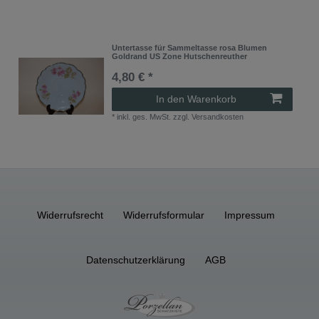
Untertasse für Sammeltasse rosa Blumen
Goldrand US Zone Hutschenreuther
4,80 € *
In den Warenkorb
*
inkl. ges. MwSt.
zzgl.
Versandkosten
Widerrufs­recht
Widerrufs­formular
Impressum
Daten­schutz­erklärung
AGB