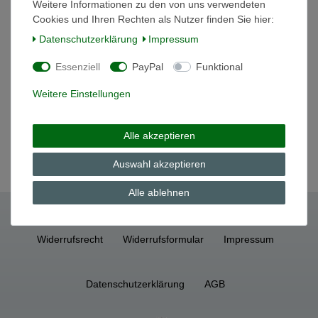
In den Warenkorb
Weitere Informationen zu den von uns verwendeten
Cookies und Ihren Rechten als Nutzer finden Sie hier:
*
inkl. ges. MwSt.
zzgl.
Versandkosten
Daten­schutz­erklärung
Impressum
Essenziell
PayPal
Funktional
Dose Schmuckdose Minidose Liebesgrüße
Hutschenreuther NEU
Weitere Einstellungen
24,00 € *
In den Warenkorb
Alle akzeptieren
*
inkl. ges. MwSt.
zzgl.
Versandkosten
Auswahl akzeptieren
Alle ablehnen
Widerrufs­recht
Widerrufs­formular
Impressum
Daten­schutz­erklärung
AGB