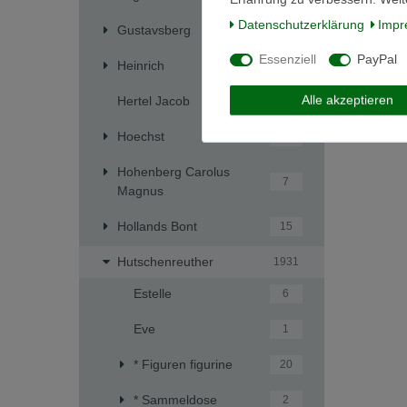
Daten­schutz­erklärung
Impr
Gustavsberg
4
Essenziell
PayPal
Heinrich
241
Alle akzeptieren
Hertel Jacob
1
Hoechst
5
Hohenberg Carolus
7
Magnus
Hollands Bont
15
Hutschenreuther
1931
Estelle
6
Eve
1
* Figuren figurine
20
* Sammeldose
2