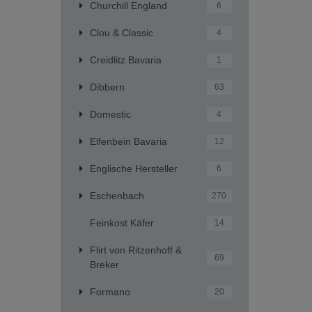
Churchill England
6
Clou & Classic
4
Creidlitz Bavaria
1
Dibbern
63
Domestic
4
Elfenbein Bavaria
12
Englische Hersteller
6
Eschenbach
270
Feinkost Käfer
14
Flirt von Ritzenhoff &
69
Breker
Formano
20