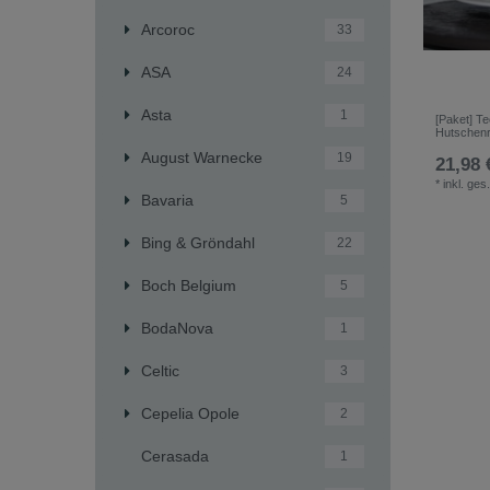
Arcoroc
33
ASA
24
Asta
1
[Paket] T
Hutschenr
August Warnecke
19
21,98 
*
inkl. ges
Bavaria
5
Bing & Gröndahl
22
Boch Belgium
5
BodaNova
1
Celtic
3
Cepelia Opole
2
Cerasada
1