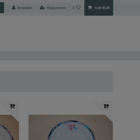
Anmelden
Registrieren
0
0,00 EUR
nkauf
Herstellerliste
Blog
FAQ