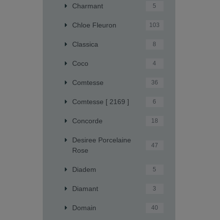
Charmant
5
Chloe Fleuron
103
Classica
8
Coco
4
Comtesse
36
Comtesse [ 2169 ]
6
Concorde
18
Desiree Porcelaine
47
Rose
Diadem
5
Diamant
3
Domain
40