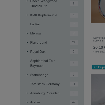
Enoch Wedgwood
8
Tunstall Ltd.
KMK Kupfermühle
5
La Vie
3
Mikasa
8
Servierpl
schwarz r
Playground
22
20,10 
Royal Dux
5
*
inkl. ges
Sophienthal Fein
1
Bayreuth
Artikelp
Stonehenge
1
Tafelstern Germany
11
Annaburg Porzellan
1
Arabia
47