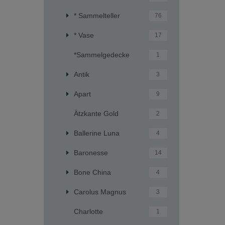
* Sammelteller
76
* Vase
17
*Sammelgedecke
1
Antik
3
Apart
9
Ätzkante Gold
2
Ballerine Luna
4
Baronesse
14
Bone China
4
Carolus Magnus
3
Charlotte
1