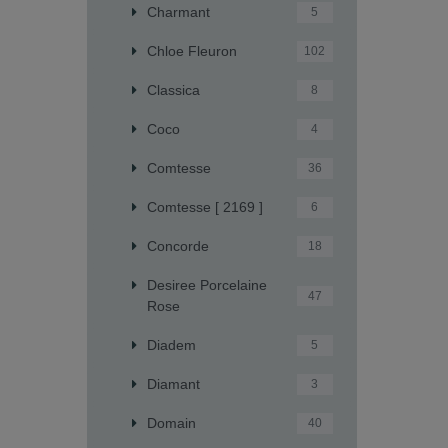
Charmant
5
Chloe Fleuron
102
Classica
8
Coco
4
Comtesse
36
Comtesse [ 2169 ]
6
Concorde
18
Desiree Porcelaine
47
Rose
Diadem
5
Diamant
3
Domain
40