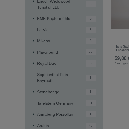
Enoch Wedgwood
8
Tunstall Ltd.
KMK Kupfermühle
5
La Vie
3
Mikasa
8
Hans Sac
Hutschenr
Playground
22
59,00 
Royal Dux
5
*
inkl. ges
Sophienthal Fein
1
Bayreuth
Stonehenge
1
Tafelstern Germany
11
Annaburg Porzellan
1
Arabia
47