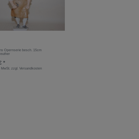
hs Opernserie besch. 15cm
euther
€ *
. MwSt.
zzgl.
Versandkosten