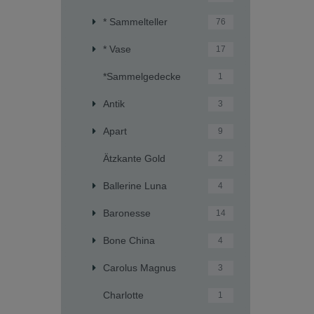
* Sammelteller
76
* Vase
17
*Sammelgedecke
1
Antik
3
Apart
9
Ätzkante Gold
2
Ballerine Luna
4
Baronesse
14
Bone China
4
Carolus Magnus
3
Charlotte
1