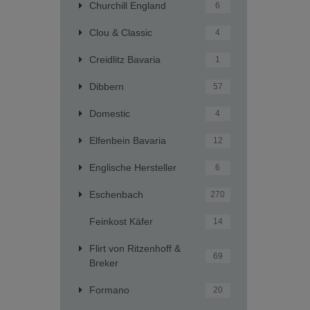
Churchill England
6
Clou & Classic
4
Creidlitz Bavaria
1
Dibbern
57
Domestic
4
Elfenbein Bavaria
12
Englische Hersteller
6
Eschenbach
270
Feinkost Käfer
14
Flirt von Ritzenhoff &
69
Breker
Formano
20