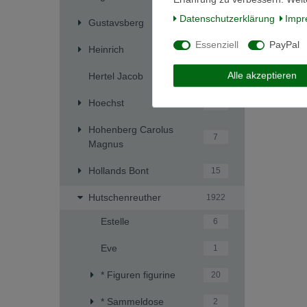
Daten­schutz­erklärung
Impr
Gustavsberg
4
Essenziell
PayPal
Heinrich
241
Alle akzeptieren
Hertel Jacob
1
Hoechst
5
Hohenberg Carolus
7
Magnus
Hollands Bont
15
Hutschenreuther
1922
Estelle
6
Eve
1
* Figuren figurine
20
* Sammeldose
2