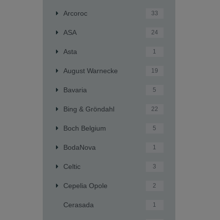
Arcoroc
33
ASA
24
Asta
1
August Warnecke
19
Bavaria
5
Bing & Gröndahl
22
Boch Belgium
5
BodaNova
1
Celtic
3
Cepelia Opole
2
Cerasada
1