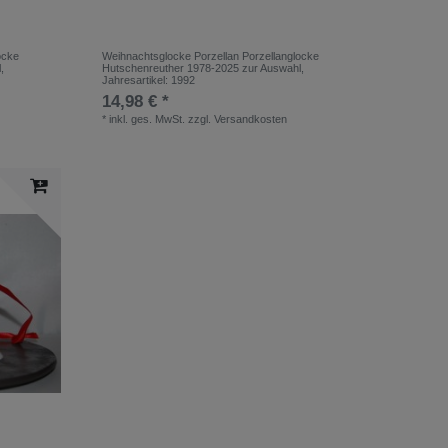
ocke
Weihnachtsglocke Porzellan Porzellanglocke
l
,
Hutschenreuther 1978-2025 zur Auswahl
,
Jahresartikel: 1992
14,98 € *
*
inkl. ges. MwSt.
zzgl.
Versandkosten