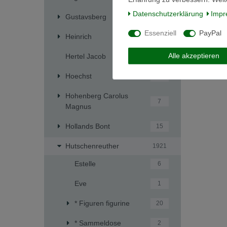
Daten­schutz­erklärung
Impr
Gustavsberg
4
Essenziell
PayPal
Heinrich
241
Alle akzeptieren
Hertel Jacob
1
Hoechst
5
Hohenberg Carolus
7
Magnus
Hollands Bont
15
Hutschenreuther
1921
Estelle
6
Eve
1
* Figuren figurine
20
* Sammeldose
2