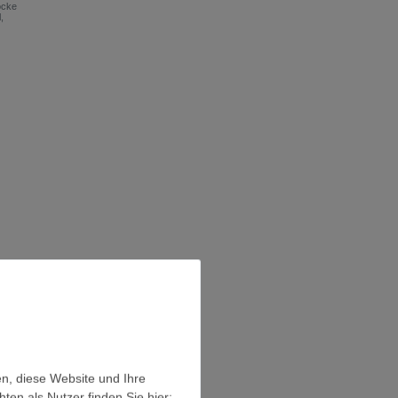
ocke
l
,
en, diese Website und Ihre
en als Nutzer finden Sie hier: