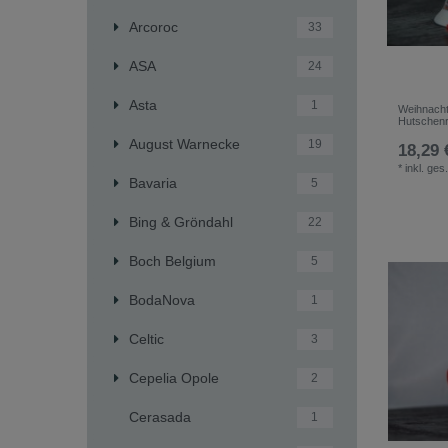
Arcoroc
33
ASA
24
Asta
1
Weihnacht
Hutschenr
August Warnecke
19
18,29 
*
inkl. ges
Bavaria
5
Bing & Gröndahl
22
Boch Belgium
5
BodaNova
1
Celtic
3
Cepelia Opole
2
Cerasada
1