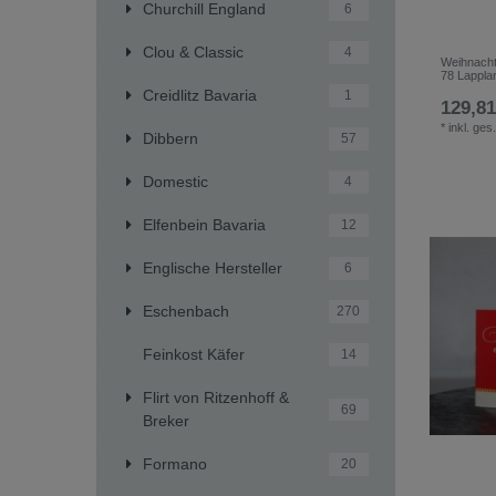
Churchill England
6
Clou & Classic
4
Weihnacht
78 Lappla
Creidlitz Bavaria
1
129,81
*
inkl. ges
Dibbern
57
Domestic
4
Elfenbein Bavaria
12
Englische Hersteller
6
Eschenbach
270
Feinkost Käfer
14
Flirt von Ritzenhoff &
69
Breker
Formano
20