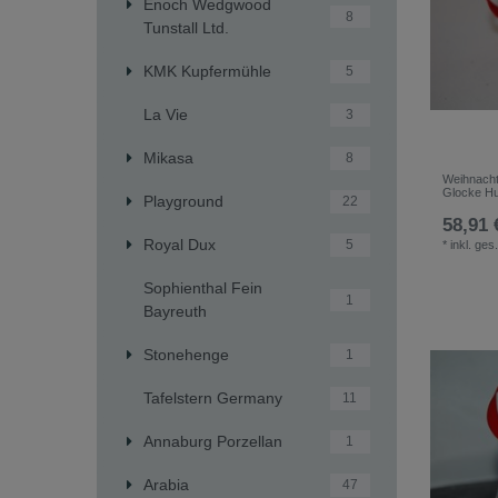
Enoch Wedgwood
8
Tunstall Ltd.
KMK Kupfermühle
5
La Vie
3
Mikasa
8
Weihnacht
Glocke Hu
Playground
22
58,91 
Royal Dux
5
*
inkl. ges
Sophienthal Fein
1
Bayreuth
Stonehenge
1
Tafelstern Germany
11
Annaburg Porzellan
1
Arabia
47