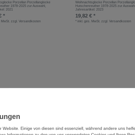
sglocke Porzellan Porzellanglocke
Weihnachtsglocke Porzellan Porzellangl
euther 1978-2025 zur Auswahl
,
Hutschenreuther 1978-2025 zur Auswah
kel: 2021
Jahresartikel: 2023
€ *
19,82 € *
. MwSt.
zzgl.
Versandkosten
*
inkl. ges. MwSt.
zzgl.
Versandkosten
r Website. Einige von diesen sind essenziell, während andere uns helf
ere Informationen zu den von uns verwendeten Cookies und Ihren Recht