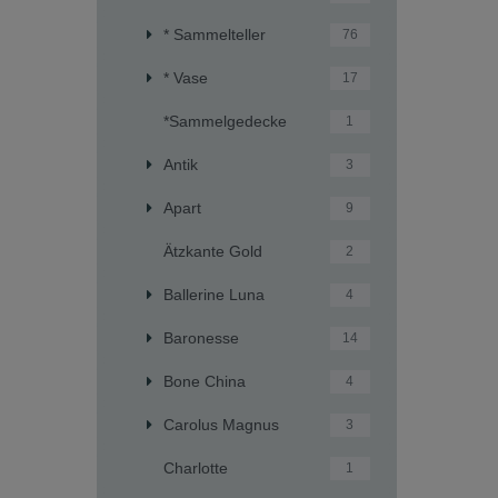
* Sammelteller
76
* Vase
17
*Sammelgedecke
1
Antik
3
Apart
9
Ätzkante Gold
2
Ballerine Luna
4
Baronesse
14
Bone China
4
Carolus Magnus
3
Charlotte
1