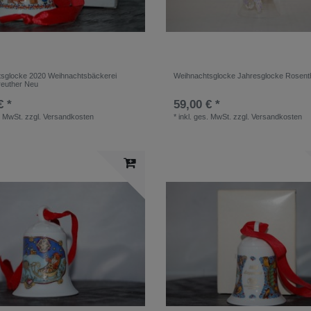
sglocke 2020 Weihnachtsbäckerei
Weihnachtsglocke Jahresglocke Rosent
euther Neu
€ *
59,00 € *
. MwSt.
zzgl.
Versandkosten
*
inkl. ges. MwSt.
zzgl.
Versandkosten