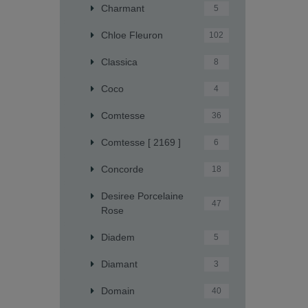
Charmant
5
Chloe Fleuron
102
Classica
8
Coco
4
Comtesse
36
Comtesse [ 2169 ]
6
Concorde
18
Desiree Porcelaine
47
Rose
Diadem
5
Diamant
3
Domain
40