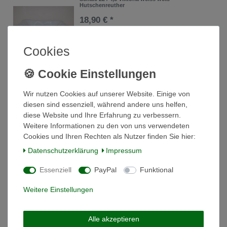
Hutschenreuther
18,90 € *
In den Warenkorb
Cookies
*
inkl. ges. MwSt.
zzgl.
Versandkosten
Schale oval weiss hoch 23,5 cm Viktoria weiss
Hutschenreuther
Wir nutzen Cookies auf unserer Website. Einige von
diesen sind essenziell, während andere uns helfen,
18,92 € *
diese Website und Ihre Erfahrung zu verbessern.
In den Warenkorb
Weitere Informationen zu den von uns verwendeten
Cookies und Ihren Rechten als Nutzer finden Sie hier:
*
inkl. ges. MwSt.
zzgl.
Versandkosten
Daten­schutz­erklärung
Impressum
Essenziell
PayPal
Funktional
Servierplatte Platte 33cm Viktoria weiss weiß
Hutschenreuther 2. Wahl Riss
Weitere Einstellungen
29,90 € *
In den Warenkorb
Alle akzeptieren
*
inkl. ges. MwSt.
zzgl.
Versandkosten