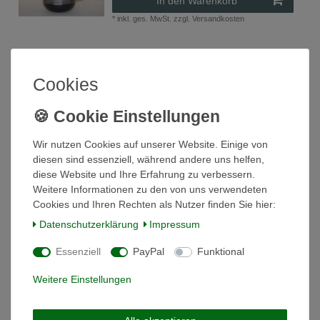
In den Warenkorb
*
inkl. ges. MwSt.
zzgl.
Versandkosten
Kaffeetasse 2 tlg. Tavola Ferrara
Cookies
Hutschenreuther
25,00 € *
In den Warenkorb
*
inkl. ges. MwSt.
zzgl.
Versandkosten
Wir nutzen Cookies auf unserer Website. Einige von
diesen sind essenziell, während andere uns helfen,
diese Website und Ihre Erfahrung zu verbessern.
Weitere Informationen zu den von uns verwendeten
Kuchenteller 20 cm Tavola Ferrara
Cookies und Ihren Rechten als Nutzer finden Sie hier:
Hutschenreuther
Daten­schutz­erklärung
Impressum
14,98 € *
In den Warenkorb
Essenziell
PayPal
Funktional
*
inkl. ges. MwSt.
zzgl.
Versandkosten
Weitere Einstellungen
Milchkännchen Tavola Ferrara Hutschenreuther