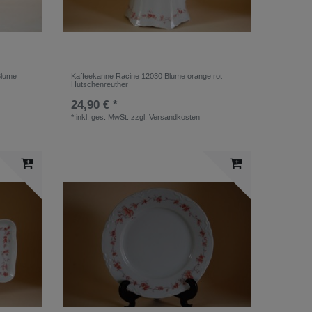
Blume
Kaffeekanne Racine 12030 Blume orange rot
Hutschenreuther
24,90 € *
*
inkl. ges. MwSt.
zzgl.
Versandkosten