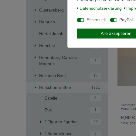
*
inkl. ges
Daten­schutz­erklärung
Impr
Gustavsberg
4
Essenziell
PayPal
Heinrich
241
Alle akzeptieren
Hertel Jacob
1
Hoechst
5
Hohenberg Carolus
7
Magnus
Hollands Bont
15
Hutschenreuther
1931
Estelle
6
Sammelta
Hutschenr
Eve
1
9,90 €
* Figuren figurine
20
*
inkl. ges
* Sammeldose
2