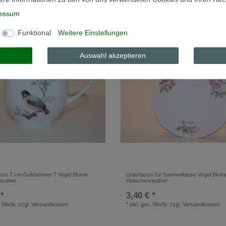
. MwSt.
zzgl.
Versandkosten
*
inkl. ges. MwSt.
zzgl.
Versandkosten
essum
Funktional
Weitere Einstellungen
Auswahl akzeptieren
sse 7 cm Goldammer ? Vogel Blume
Untertasse für Sammeltasse Vogel Blum
euther
Hutschenreuther
 *
3,40 € *
. MwSt.
zzgl.
Versandkosten
*
inkl. ges. MwSt.
zzgl.
Versandkosten