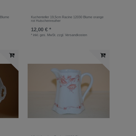
 Blume
Kuchenteller 19,5cm Racine 12030 Blume orange
rot Hutschenreuther
12,00 € *
*
inkl. ges. MwSt.
zzgl.
Versandkosten