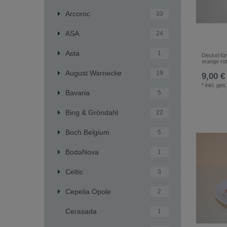
Arcoroc
33
ASA
24
Asta
1
Deckel fü
orange ro
August Warnecke
19
9,00 €
*
inkl. ges
Bavaria
5
Bing & Gröndahl
22
Boch Belgium
5
BodaNova
1
Celtic
3
Cepelia Opole
2
Cerasada
1