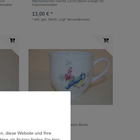
27cm
Milchkännchen Racine 12030 Blume orange rot
nreuther
Hutschenreuther
13,00 € *
*
inkl. ges. MwSt.
zzgl.
Versandkosten
e orange
Sammeltasse 7 cm Blaumeise Blume
Hutschenreuther
en, diese Website und Ihre
9,90 € *
en als Nutzer finden Sie hier: