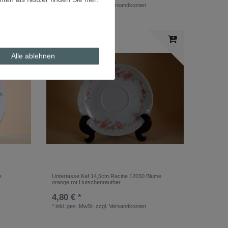
*
inkl. ges. MwSt.
zzgl.
Versandkosten
Alle ablehnen
e
Untertasse Kaf 14,5cm Racine 12030 Blume
orange rot Hutschenreuther
4,80 € *
*
inkl. ges. MwSt.
zzgl.
Versandkosten