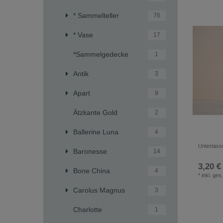
* Sammelteller
76
* Vase
17
*Sammelgedecke
1
Antik
3
Apart
9
Ätzkante Gold
2
Ballerine Luna
4
Untertass
Baronesse
14
3,20 €
Bone China
4
*
inkl. ges
Carolus Magnus
3
Charlotte
1