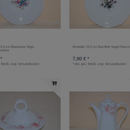
 15,5 cm Blaumeise Vogel
Brotteller 15,5 cm Buchfink Vogel Hutsc
euther
 *
7,90 € *
. MwSt.
zzgl.
Versandkosten
*
inkl. ges. MwSt.
zzgl.
Versandkosten