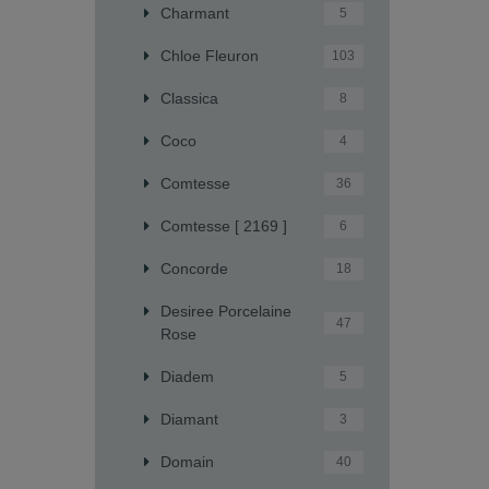
Charmant
5
Chloe Fleuron
103
Classica
8
Coco
4
Comtesse
36
Comtesse [ 2169 ]
6
Concorde
18
Desiree Porcelaine
47
Rose
Diadem
5
Diamant
3
Domain
40