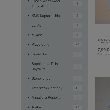
Enoch Wedgwood
8
Tunstall Ltd.
KMK Kupfermühle
5
La Vie
3
Mikasa
8
Brotteller
Hutschenr
Playground
22
7,90 €
Royal Dux
5
*
inkl. ges
Sophienthal Fein
1
Bayreuth
Stonehenge
1
Tafelstern Germany
11
Annaburg Porzellan
1
Arabia
47