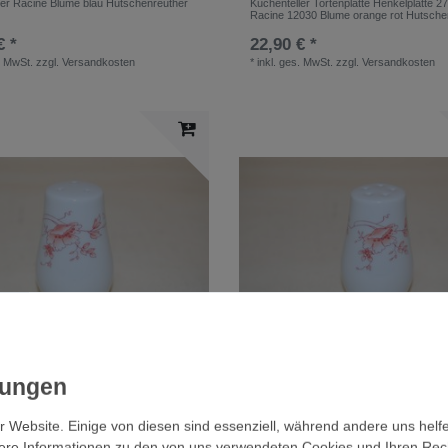
ler Racine Blume blau Hutschenreuther
Kuchenteller Tortenplatte Henkelplatte 
Racine 12030 Blume orange rot Hutsche
€ *
22,90 € *
. MwSt.
zzgl.
Versandkosten
*
inkl. ges. MwSt.
zzgl.
Versandkosten
reuer 3- Loch Racine 12030 Blume orange
Salzstreuer 5- Loch Racine 12030 Blum
henreuther
rot Hutschenreuther
r Website. Einige von diesen sind essenziell, während andere uns helf
 *
9,90 € *
ere Informationen zu den von uns verwendeten Cookies und Ihren Recht