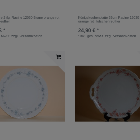
se 2 tlg. Racine 12030 Blume orange rot
Königskuchenplatte 33cm Racine 12030
euther
orange rot Hutschenreuther
€ *
24,90 € *
. MwSt.
zzgl.
Versandkosten
*
inkl. ges. MwSt.
zzgl.
Versandkosten