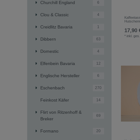
Churchill England
6
Clou & Classic
4
Kaffeetas
Hutschenr
Creidlitz Bavaria
1
17,90 
*
inkl. ges
Dibbern
63
Domestic
4
Elfenbein Bavaria
12
Englische Hersteller
6
Eschenbach
270
Feinkost Käfer
14
Flirt von Ritzenhoff &
69
Breker
Formano
20