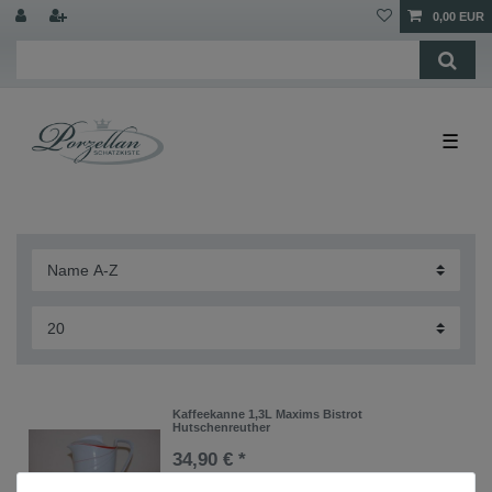
0,00 EUR
☰
Kaffeekanne 1,3L Maxims Bistrot
Hutschenreuther
34,90 € *