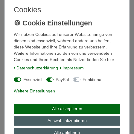
In den Warenkorb
Cookies
*
inkl. ges. MwSt.
zzgl.
Versandkosten
Suppenterrine 1,5L Maxims Bistrot
Wir nutzen Cookies auf unserer Website. Einige von
Hutschenreuther
diesen sind essenziell, während andere uns helfen,
62,00 € *
diese Website und Ihre Erfahrung zu verbessern.
In den Warenkorb
Weitere Informationen zu den von uns verwendeten
Cookies und Ihren Rechten als Nutzer finden Sie hier:
*
inkl. ges. MwSt.
zzgl.
Versandkosten
Daten­schutz­erklärung
Impressum
Essenziell
PayPal
Funktional
Untertasse 14,5 cm Maxim's Maxims Bistrot
Hutschenreuther
Weitere Einstellungen
6,91 € *
In den Warenkorb
Alle akzeptieren
*
inkl. ges. MwSt.
zzgl.
Versandkosten
Auswahl akzeptieren
Alle ablehnen
Zuckerdose Maxims Bistrot Hutschenreuther