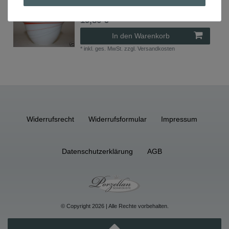
19,80 € *
In den Warenkorb
*
inkl. ges. MwSt.
zzgl.
Versandkosten
Widerrufs­recht
Widerrufs­formular
Impressum
Daten­schutz­erklärung
AGB
© Copyright 2026 | Alle Rechte vorbehalten.