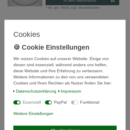
In den Warenkorb
*
inkl. ges. MwSt.
zzgl.
Versandkosten
Schüssel 31 cm Goldrand Hohenberg CM
Cookies
Hutschenreuther
39,00 € *
In den Warenkorb
*
inkl. ges. MwSt.
zzgl.
Versandkosten
Wir nutzen Cookies auf unserer Website. Einige von
diesen sind essenziell, während andere uns helfen,
diese Website und Ihre Erfahrung zu verbessern.
Weitere Informationen zu den von uns verwendeten
Suppentasse Goldrand Hohenberg CM
Cookies und Ihren Rechten als Nutzer finden Sie hier:
Hutschenreuther
Daten­schutz­erklärung
Impressum
16,50 € *
In den Warenkorb
Essenziell
PayPal
Funktional
*
inkl. ges. MwSt.
zzgl.
Versandkosten
Weitere Einstellungen
Teekanne o. Deckel Goldrand Hohenberg