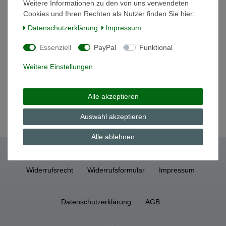
In den Warenkorb
Weitere Informationen zu den von uns verwendeten
Cookies und Ihren Rechten als Nutzer finden Sie hier:
*
inkl. ges. MwSt.
zzgl.
Versandkosten
Daten­schutz­erklärung
Impressum
Essenziell
PayPal
Funktional
Untertasse 15cm Kaf Comtesse Rosa
Hutschenreuther
Weitere Einstellungen
7,20 € *
In den Warenkorb
Alle akzeptieren
*
inkl. ges. MwSt.
zzgl.
Versandkosten
Auswahl akzeptieren
Alle ablehnen
Widerrufs­recht
Widerrufs­formular
Impressum
Daten­schutz­erklärung
AGB