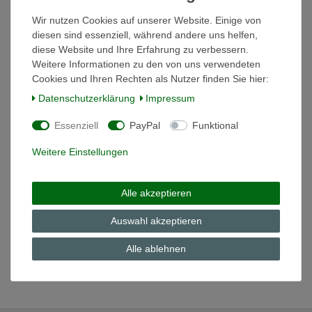
In den Warenkorb
*
inkl. ges. MwSt.
zzgl.
Versandkosten
Wir nutzen Cookies auf unserer Website. Einige von
diesen sind essenziell, während andere uns helfen,
diese Website und Ihre Erfahrung zu verbessern.
Weitere Informationen zu den von uns verwendeten
Suppentasse Charmant weiss Hutschenreuther
Cookies und Ihren Rechten als Nutzer finden Sie hier:
Daten­schutz­erklärung
Impressum
12,70 € *
In den Warenkorb
Essenziell
PayPal
Funktional
*
inkl. ges. MwSt.
zzgl.
Versandkosten
Weitere Einstellungen
Untertasse 14cm Charmant weiss
Alle akzeptieren
Hutschenreuther
12,70 € *
Auswahl akzeptieren
In den Warenkorb
Alle ablehnen
*
inkl. ges. MwSt.
zzgl.
Versandkosten