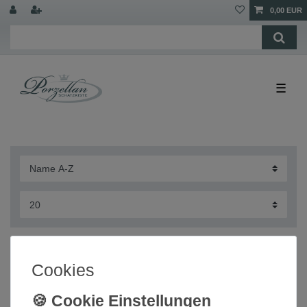
0,00 EUR
☰
Kuchenteller 19,5cm Charmant weiss
Cookies
Hutschenreuther
12,70 € *