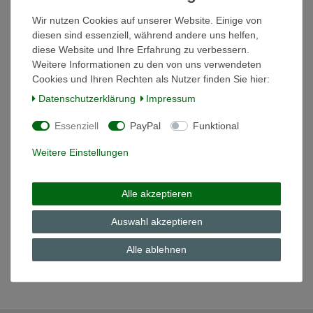
In den Warenkorb
*
inkl. ges. MwSt.
zzgl.
Versandkosten
Wir nutzen Cookies auf unserer Website. Einige von
diesen sind essenziell, während andere uns helfen,
diese Website und Ihre Erfahrung zu verbessern.
Weitere Informationen zu den von uns verwendeten
Untertasse 14 cm Kaf Blue Caro Trend Thomas
Cookies und Ihren Rechten als Nutzer finden Sie hier:
Daten­schutz­erklärung
Impressum
5,91 € *
In den Warenkorb
Essenziell
PayPal
Funktional
*
inkl. ges. MwSt.
zzgl.
Versandkosten
Weitere Einstellungen
Untertasse 14 cm Kaf Trend Blue Signs Thomas
Alle akzeptieren
5,91 € *
Auswahl akzeptieren
In den Warenkorb
Alle ablehnen
*
inkl. ges. MwSt.
zzgl.
Versandkosten