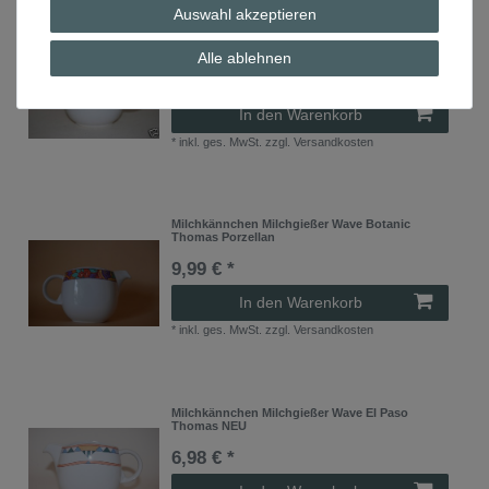
Auswahl akzeptieren
Kaffeetasse Wave Alessandria Thomas
Porzellan
Alle ablehnen
9,81 € *
In den Warenkorb
*
inkl. ges. MwSt.
zzgl.
Versandkosten
Milchkännchen Milchgießer Wave Botanic
Thomas Porzellan
9,99 € *
In den Warenkorb
*
inkl. ges. MwSt.
zzgl.
Versandkosten
Milchkännchen Milchgießer Wave El Paso
Thomas NEU
6,98 € *