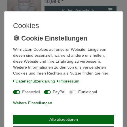
10,98 € *
In den Warenkorb
*
inkl. ges. MwSt.
zzgl.
Versandkosten
Cookies
Artikelpaket
[Paket] Kaffeetasse 2tlg. Wave El Paso Thomas
NEU
Wir nutzen Cookies auf unserer Website. Einige von
12,98 € *
diesen sind essenziell, während andere uns helfen,
In den Warenkorb
diese Website und Ihre Erfahrung zu verbessern.
*
inkl. ges. MwSt.
zzgl.
Versandkosten
Weitere Informationen zu den von uns verwendeten
Cookies und Ihren Rechten als Nutzer finden Sie hier:
Daten­schutz­erklärung
Impressum
Kaffeetasse 7,5/6,7cm Wave El Paso Thomas
NEU
Essenziell
PayPal
Funktional
9,86 € *
Weitere Einstellungen
In den Warenkorb
*
inkl. ges. MwSt.
zzgl.
Versandkosten
Alle akzeptieren