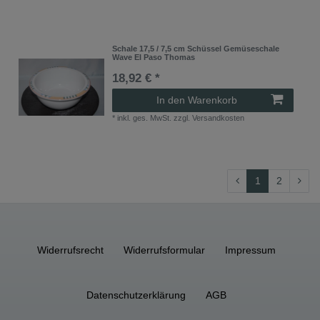
Schale 17,5 / 7,5 cm Schüssel Gemüseschale
Wave El Paso Thomas
18,92 € *
In den Warenkorb
*
inkl. ges. MwSt.
zzgl.
Versandkosten
1
2
Widerrufs­recht
Widerrufs­formular
Impressum
Daten­schutz­erklärung
AGB