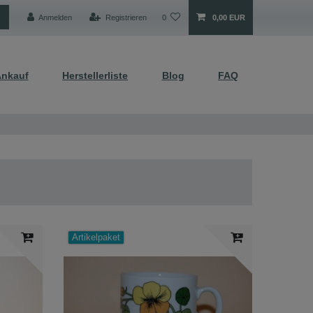
Anmelden
Registrieren
0
0,00 EUR
nkauf
Herstellerliste
Blog
FAQ
Artikelpaket