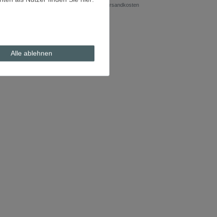
*
inkl. ges. MwSt.
zzgl.
Versandkosten
Alle ablehnen