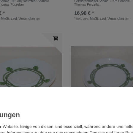
Schale 19,5 cm flammfest Scandic
Servierschüssel Schale 17cm Scandic F
homas Porzellan
Thomas Porzellan
€ *
16,98 € *
. MwSt.
zzgl.
Versandkosten
*
inkl. ges. MwSt.
zzgl.
Versandkosten
e 13,3cm Kaf Scandic Flowers Thomas
Untertasse 16 cm Sup Scandic Flowers
Porzellan
r Website. Einige von diesen sind essenziell, während andere uns helf
 *
6,80 € *
ere Informationen zu den von uns verwendeten Cookies und Ihren Recht