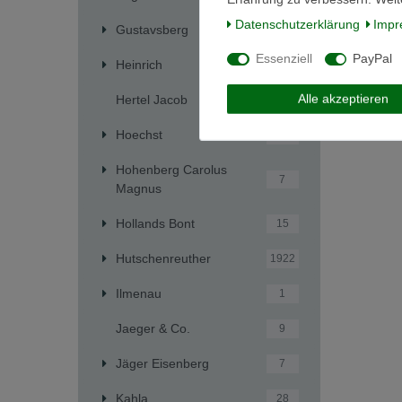
*
inkl. ges
Daten­schutz­erklärung
Impr
Gustavsberg
4
Essenziell
PayPal
Heinrich
241
Alle akzeptieren
Hertel Jacob
1
Hoechst
5
Hohenberg Carolus
7
Magnus
Hollands Bont
15
Hutschenreuther
1922
Ilmenau
1
Jaeger & Co.
9
Jäger Eisenberg
7
Kahla
28