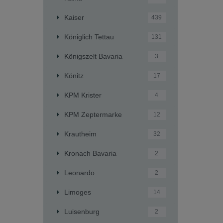
Kaiser
439
Königlich Tettau
131
Königszelt Bavaria
3
Könitz
17
KPM Krister
4
KPM Zeptermarke
12
Krautheim
32
Kronach Bavaria
2
Leonardo
2
Limoges
14
Luisenburg
2