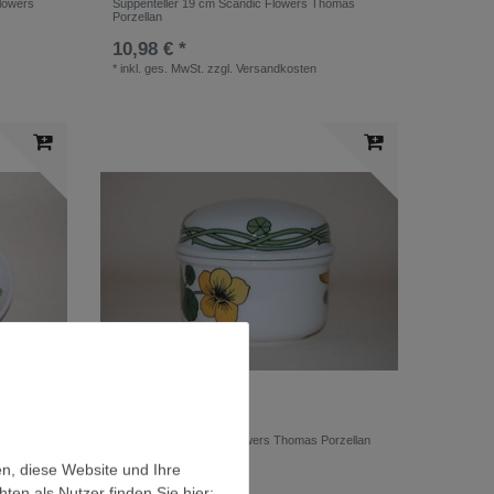
lowers
Suppenteller 19 cm Scandic Flowers Thomas
Porzellan
10,98 € *
*
inkl. ges. MwSt.
zzgl.
Versandkosten
 Thomas
Zuckerdose Scandic Flowers Thomas Porzellan
en, diese Website und Ihre
12,86 € *
en als Nutzer finden Sie hier: