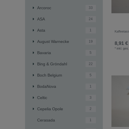
Arcoroc
33
ASA
24
Asta
1
Kaffeetas
August Warnecke
19
8,91 €
*
inkl. ges
Bavaria
5
Bing & Gröndahl
22
Boch Belgium
5
BodaNova
1
Celtic
3
Cepelia Opole
2
Cerasada
1