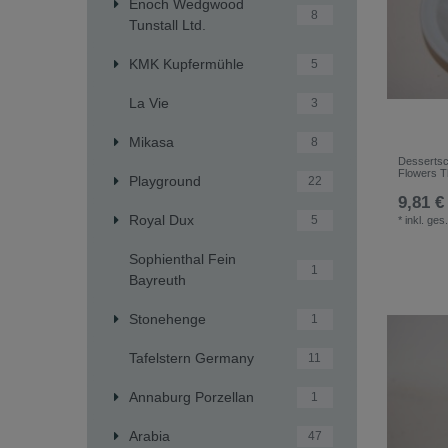
Enoch Wedgwood
8
Tunstall Ltd.
KMK Kupfermühle
5
La Vie
3
Mikasa
8
Dessertsc
Flowers T
Playground
22
9,81 €
Royal Dux
5
*
inkl. ges
Sophienthal Fein
1
Bayreuth
Stonehenge
1
Tafelstern Germany
11
Annaburg Porzellan
1
Arabia
47