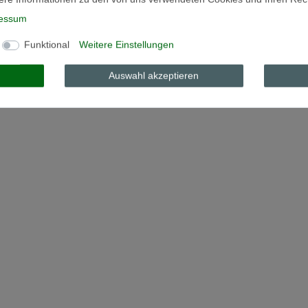
. MwSt.
zzgl.
Versandkosten
*
inkl. ges. MwSt.
zzgl.
Versandkosten
essum
Funktional
Weitere Einstellungen
Auswahl akzeptieren