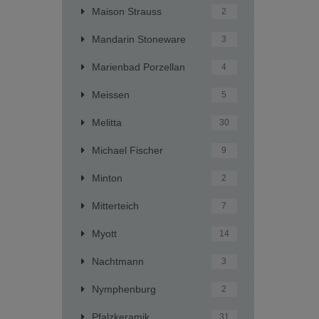
Maison Strauss
2
Mandarin Stoneware
3
Marienbad Porzellan
4
Meissen
5
Melitta
30
Michael Fischer
9
Minton
2
Mitterteich
7
Myott
14
Nachtmann
3
Nymphenburg
2
Pfalzkeramik
31