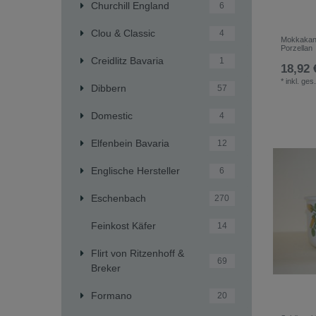
Churchill England
6
Clou & Classic
4
Mokkakan
Porzellan
Creidlitz Bavaria
1
18,92 
*
inkl. ges
Dibbern
57
Domestic
4
Elfenbein Bavaria
12
Englische Hersteller
6
Eschenbach
270
Feinkost Käfer
14
Flirt von Ritzenhoff &
69
Breker
Formano
20