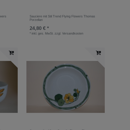
owers
Sauciere mit Stil Trend Flying Flowers Thomas
Porzellan
24,80 € *
*
inkl. ges. MwSt.
zzgl.
Versandkosten