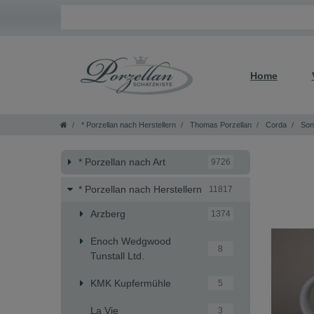
Home
* Porzellan nach Herstellern
Thomas Porzellan
Corda
Son
* Porzellan nach Art
9726
* Porzellan nach Herstellern
11817
Arzberg
1374
Enoch Wedgwood
8
Tunstall Ltd.
KMK Kupfermühle
5
La Vie
3