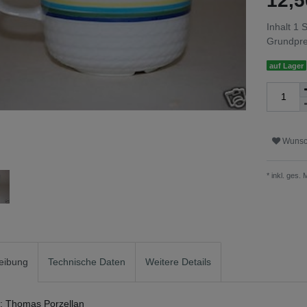
12,
Inhalt
1
S
Grundpr
auf Lager
Wunsch
* inkl. ges.
eibung
Technische Daten
Weitere Details
r: Thomas Porzellan