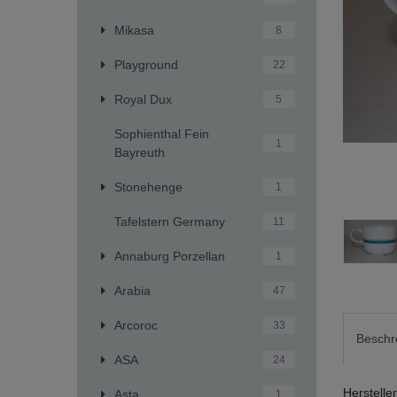
Mikasa
8
Playground
22
Royal Dux
5
Sophienthal Fein
1
Bayreuth
Stonehenge
1
Tafelstern Germany
11
Annaburg Porzellan
1
Arabia
47
Arcoroc
33
Beschr
ASA
24
Herstelle
Asta
1