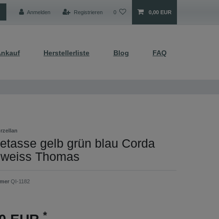
Anmelden
Registrieren
0
0,00 EUR
nkauf
Herstellerliste
Blog
FAQ
rzellan
etasse gelb grün blau Corda
 weiss Thomas
mmer
QI-1182
*