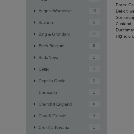
Form: Co
August Warnecke
Dekor: we
19
Sortierun
Bavaria
5
Zustand:
Durchmes
Bing & Gröndahl
22
HÌ¦he: 6 
Boch Belgium
5
BodaNova
1
Celtic
3
Cepelia Opole
2
Cerasada
1
Churchill England
6
Clou & Classic
4
Creidlitz Bavaria
1