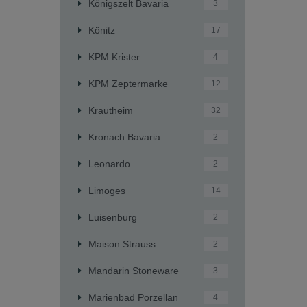
Königszelt Bavaria
3
Könitz
17
KPM Krister
4
KPM Zeptermarke
12
Krautheim
32
Kronach Bavaria
2
Leonardo
2
Limoges
14
Luisenburg
2
Maison Strauss
2
Mandarin Stoneware
3
Marienbad Porzellan
4