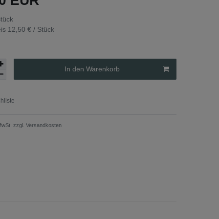
50 EUR
tück
eis
12,50 € / Stück
In den Warenkorb
liste
 MwSt. zzgl.
Versandkosten