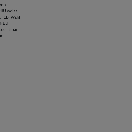
rda
iÌÙ weiss
g: 1b. Wahl
 NEU
ser: 8 cm
cm