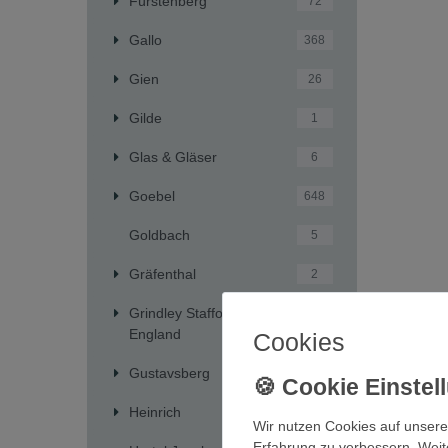
Fürstenberg
72
Gallo
368
Gien
26
Gilde
1
Glas & Gläser
6
Goebel
648
Goldbach
5
Gräfenthal
2
Grindley Staffordshire
2
England
Cookies
Gustavsberg
4
Heinrich
241
Wir nutzen Cookies auf unsere
Erfahrung zu verbessern. Weit