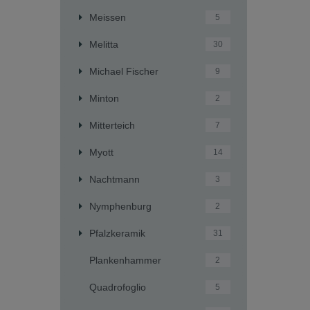
Meissen
5
Melitta
30
Michael Fischer
9
Minton
2
Mitterteich
7
Myott
14
Nachtmann
3
Nymphenburg
2
Pfalzkeramik
31
Plankenhammer
2
Quadrofoglio
5