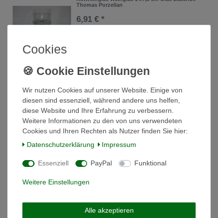
Thomas Porzellan
6,91 € *
In den Warenkorb
Cookies
*
inkl. ges. MwSt.
zzgl.
Versandkosten
Saftglas 7/14,3cm Glas Corda Thomas Porzellan
Wir nutzen Cookies auf unserer Website. Einige von
diesen sind essenziell, während andere uns helfen,
9,80 € *
diese Website und Ihre Erfahrung zu verbessern.
In den Warenkorb
Weitere Informationen zu den von uns verwendeten
Cookies und Ihren Rechten als Nutzer finden Sie hier:
*
inkl. ges. MwSt.
zzgl.
Versandkosten
Daten­schutz­erklärung
Impressum
Essenziell
PayPal
Funktional
Saftglas 9,5 x 7 cm Glas Corda Thomas
Porzellan
Weitere Einstellungen
8,91 € *
In den Warenkorb
Alle akzeptieren
*
inkl. ges. MwSt.
zzgl.
Versandkosten