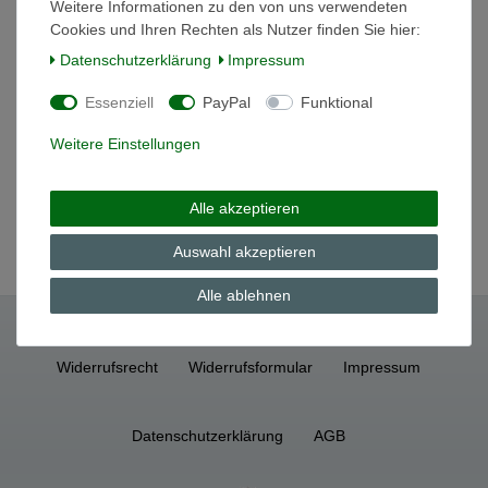
In den Warenkorb
Weitere Informationen zu den von uns verwendeten
Cookies und Ihren Rechten als Nutzer finden Sie hier:
*
inkl. ges. MwSt.
zzgl.
Versandkosten
Daten­schutz­erklärung
Impressum
Essenziell
PayPal
Funktional
Servierschale Schale 32/10cm Amici Piccante
Thomas Porzellan NEU 1. Wahl
Weitere Einstellungen
49,30 € *
In den Warenkorb
Alle akzeptieren
*
inkl. ges. MwSt.
zzgl.
Versandkosten
Auswahl akzeptieren
Alle ablehnen
Widerrufs­recht
Widerrufs­formular
Impressum
Daten­schutz­erklärung
AGB