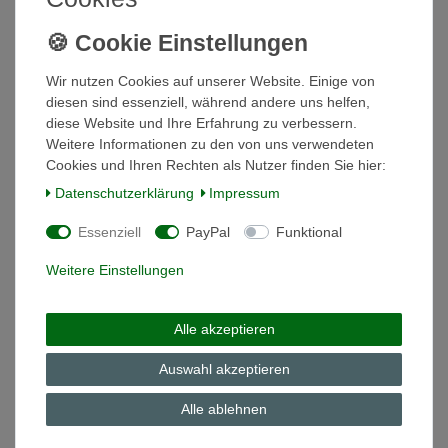
Schale Dessert 15,5/4,7 cm Daily Crazy Day blau
Wir nutzen Cookies auf unserer Website. Einige von
Arzberg
diesen sind essenziell, während andere uns helfen,
14,90 € *
diese Website und Ihre Erfahrung zu verbessern.
In den Warenkorb
Weitere Informationen zu den von uns verwendeten
Cookies und Ihren Rechten als Nutzer finden Sie hier:
*
inkl. ges. MwSt.
zzgl.
Versandkosten
Daten­schutz­erklärung
Impressum
Essenziell
PayPal
Funktional
Speiseteller 26 cm Daily Crazy Day Arzberg NEU
Weitere Einstellungen
14,98 € *
In den Warenkorb
Alle akzeptieren
*
inkl. ges. MwSt.
zzgl.
Versandkosten
Auswahl akzeptieren
Alle ablehnen
Suppenteller 20,5 cm Daily Kindergeschirr
Kinder Kaktus Arzberg