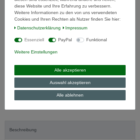
diese Website und Ihre Erfahrung zu verbessern.
Weitere Informationen zu den von uns verwendeten
*
19,00 EUR
Cookies und Ihren Rechten als Nutzer finden Sie hier:
Daten­schutz­erklärung
Impressum
Inhalt
1
Stück
Grundpreis
19,00 € / Stück
Essenziell
PayPal
Funktional
auf Lager
Weitere Einstellungen
In den Warenkorb
Alle akzeptieren
Auswahl akzeptieren
Wunschliste
Alle ablehnen
* inkl. ges. MwSt. zzgl.
Versandkosten
Beschreibung