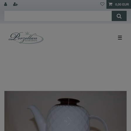
0,00 EUR
☰