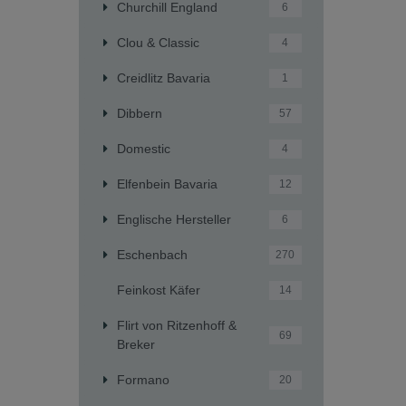
Churchill England
6
Clou & Classic
4
Creidlitz Bavaria
1
Dibbern
57
Domestic
4
Elfenbein Bavaria
12
Englische Hersteller
6
Eschenbach
270
Feinkost Käfer
14
Flirt von Ritzenhoff &
69
Breker
Formano
20