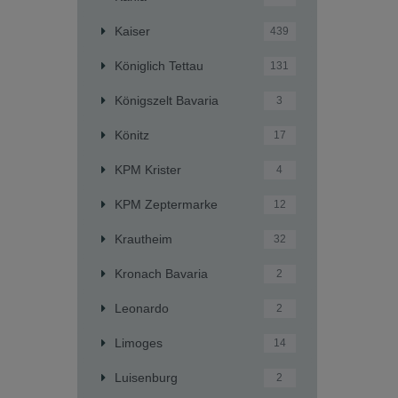
Kaiser
439
Königlich Tettau
131
Königszelt Bavaria
3
Könitz
17
KPM Krister
4
KPM Zeptermarke
12
Krautheim
32
Kronach Bavaria
2
Leonardo
2
Limoges
14
Luisenburg
2