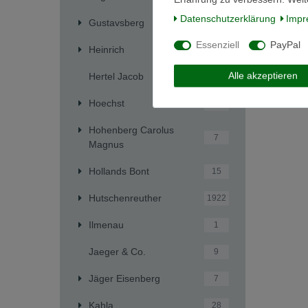
Daten­schutz­erklärung
Impr
Gustavsberg
4
Essenziell
PayPal
Heinrich
241
Alle akzeptieren
Hertel Jacob
1
Hoechst
5
Hohenberg Carolus
7
Magnus
Hollands Bont
15
Hutschenreuther
1922
Ilmenau
1
Jaeger & Co.
9
Jäger Eisenberg
7
Kahla
28