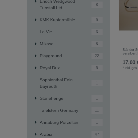
Enoch Wedgwood
8
Tunstall Ltd.
KMK Kupfermühle
5
La Vie
3
Mikasa
8
Ständer S
versilbert
Playground
22
17,00 
Royal Dux
5
*
inkl. ges
Sophienthal Fein
1
Bayreuth
Stonehenge
1
Tafelstern Germany
11
Annaburg Porzellan
1
Arabia
47