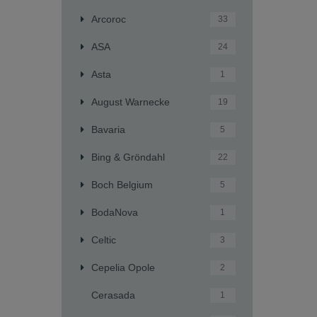
Arcoroc
33
ASA
24
Asta
1
August Warnecke
19
Bavaria
5
Bing & Gröndahl
22
Boch Belgium
5
BodaNova
1
Celtic
3
Cepelia Opole
2
Cerasada
1