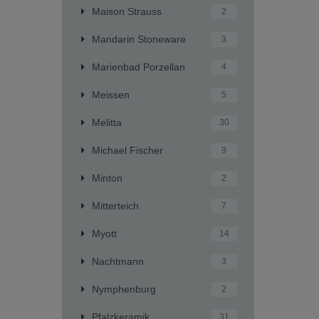
Maison Strauss
2
Mandarin Stoneware
3
Marienbad Porzellan
4
Meissen
5
Melitta
30
Michael Fischer
9
Minton
2
Mitterteich
7
Myott
14
Nachtmann
3
Nymphenburg
2
Pfalzkeramik
31