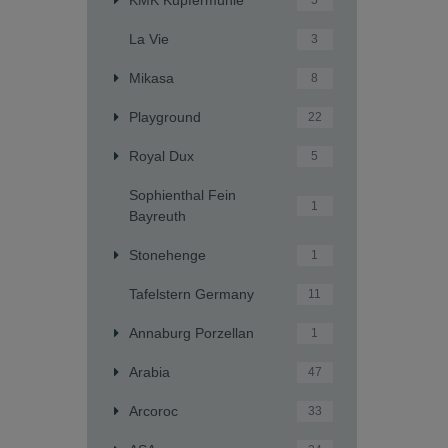
5
La Vie
3
Mikasa
8
Playground
22
Royal Dux
5
Sophienthal Fein
1
Bayreuth
Stonehenge
1
Tafelstern Germany
11
Annaburg Porzellan
1
Arabia
47
Arcoroc
33