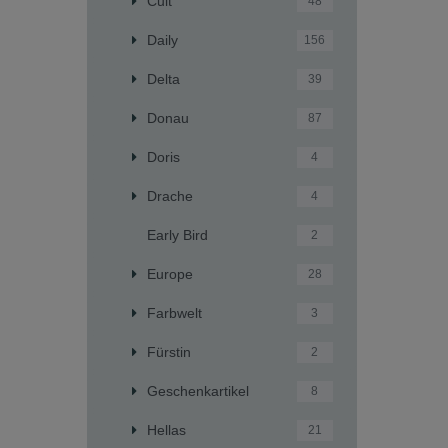
Cult
48
Daily
156
Delta
39
Donau
87
Doris
4
Drache
4
Early Bird
2
Europe
28
Farbwelt
3
Fürstin
2
Geschenkartikel
8
Hellas
21