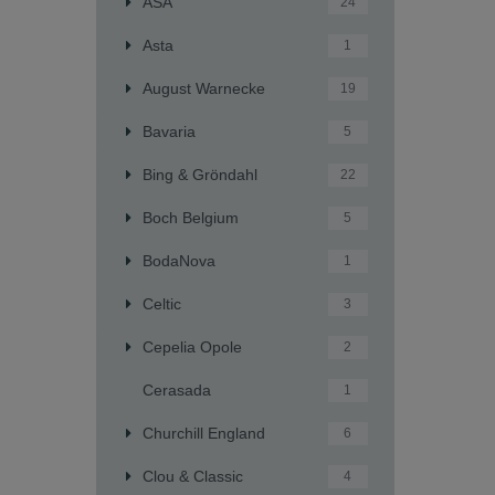
ASA
24
Asta
1
August Warnecke
19
Bavaria
5
Bing & Gröndahl
22
Boch Belgium
5
BodaNova
1
Celtic
3
Cepelia Opole
2
Cerasada
1
Churchill England
6
Clou & Classic
4