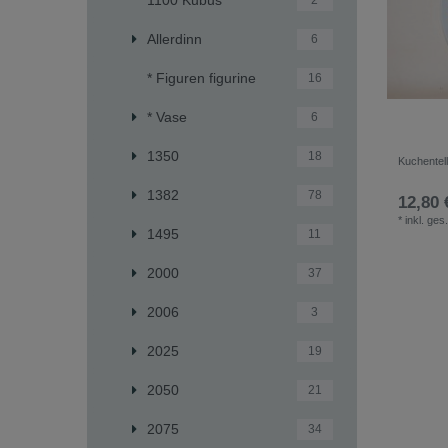
2
Allerdinn
6
* Figuren figurine
16
* Vase
6
1350
18
Kuchentel
1382
78
12,80 
*
inkl. ges
1495
11
2000
37
2006
3
2025
19
2050
21
2075
34