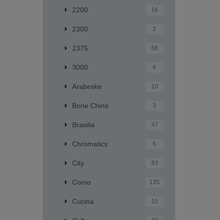
2200
16
2300
2
2375
66
3000
6
Arabeske
10
Bone China
3
Brasilia
47
Chromatics
6
City
83
Corso
135
Cucina
15