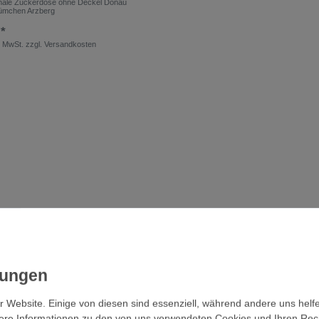
hale Zuckerdose ohne Deckel Donau
ümchen Arzberg
 *
. MwSt.
zzgl.
Versandkosten
r Website. Einige von diesen sind essenziell, während andere uns helf
ere Informationen zu den von uns verwendeten Cookies und Ihren Recht