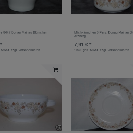
se 8/6,7 Donau Mainau Blümchen
Milchkännchen 6 Pers. Donau Mainau B
Arzberg
 *
7,91 € *
. MwSt.
zzgl.
Versandkosten
*
inkl. ges. MwSt.
zzgl.
Versandkosten