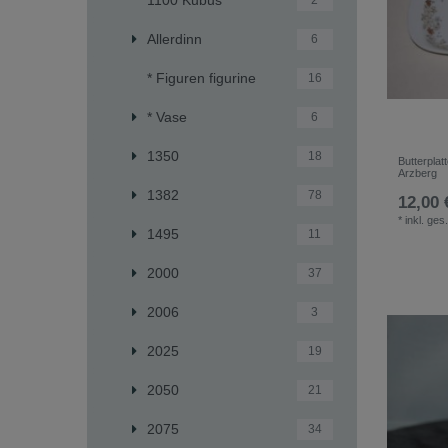
2
Allerdinn
6
* Figuren figurine
16
* Vase
6
1350
18
Butterplat
Arzberg
1382
78
12,00 
*
inkl. ges
1495
11
2000
37
2006
3
2025
19
2050
21
2075
34