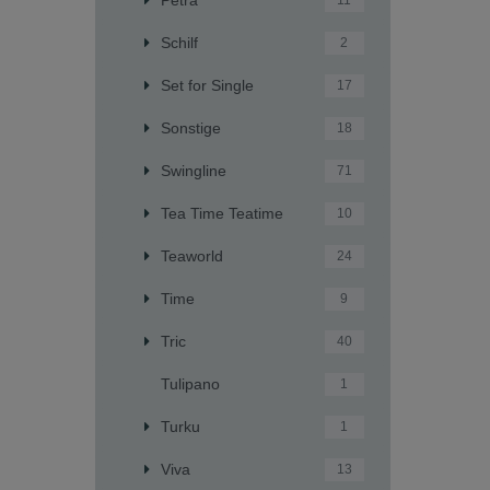
11
Schilf
2
Set for Single
17
Sonstige
18
Swingline
71
Tea Time Teatime
10
Teaworld
24
Time
9
Tric
40
Tulipano
1
Turku
1
Viva
13