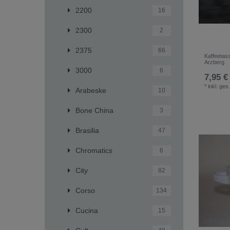
2200
16
2300
2
2375
66
Kaffeetas
Arzberg
3000
6
7,95 €
*
inkl. ges
Arabeske
10
Bone China
3
Brasilia
47
Chromatics
6
City
82
Corso
134
Cucina
15