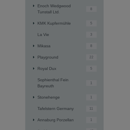
Enoch Wedgwood
8
Tunstall Ltd.
KMK Kupfermühle
5
La Vie
3
Mikasa
8
Playground
22
Royal Dux
5
Sophienthal Fein
1
Bayreuth
Stonehenge
1
Tafelstern Germany
11
Annaburg Porzellan
1