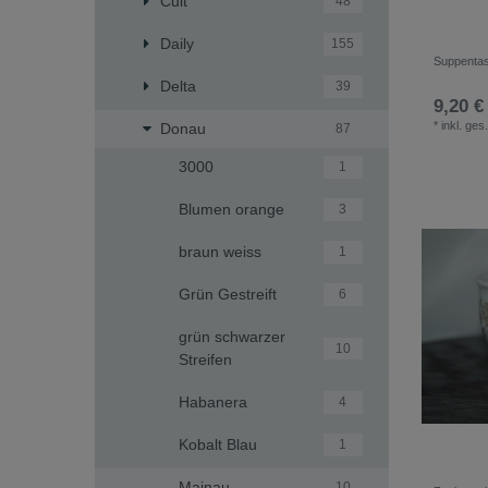
Cult
48
Daily
155
Suppenta
Delta
39
9,20 €
*
inkl. ges
Donau
87
3000
1
Blumen orange
3
braun weiss
1
Grün Gestreift
6
grün schwarzer
10
Streifen
Habanera
4
Kobalt Blau
1
Mainau
10