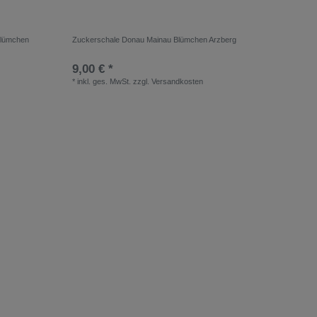
Blümchen
Zuckerschale Donau Mainau Blümchen Arzberg
9,00 € *
*
inkl. ges. MwSt.
zzgl.
Versandkosten