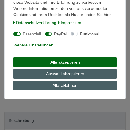
diese Website und Ihre Erfahrung zu verbessern.
Weitere Informationen zu den von uns verwendeten
Cookies und Ihren Rechten als Nutzer finden Sie hier:
*
5,20 EUR
Daten­schutz­erklärung
Impressum
Inhalt
1
Stück
Essenziell
PayPal
Funktional
Grundpreis
5,20 € / Stück
Weitere Einstellungen
auf Lager
In den Warenkorb
Alle akzeptieren
Auswahl akzeptieren
Wunschliste
Alle ablehnen
* inkl. ges. MwSt. zzgl.
Versandkosten
Beschreibung