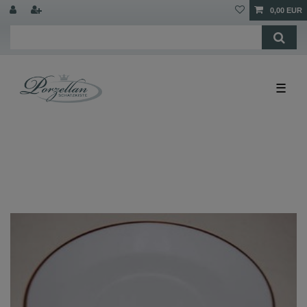
0,00 EUR
☰