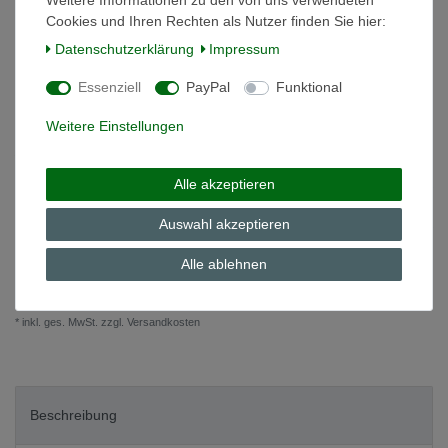
Cookies und Ihren Rechten als Nutzer finden Sie hier:
Daten­schutz­erklärung
Impressum
*
9,81 EUR
Essenziell
PayPal
Funktional
Inhalt
1
Stück
Weitere Einstellungen
Grundpreis
9,81 € / Stück
auf Lager
Alle akzeptieren
In den Warenkorb
Auswahl akzeptieren
Alle ablehnen
Wunschliste
* inkl. ges. MwSt. zzgl.
Versandkosten
Beschreibung