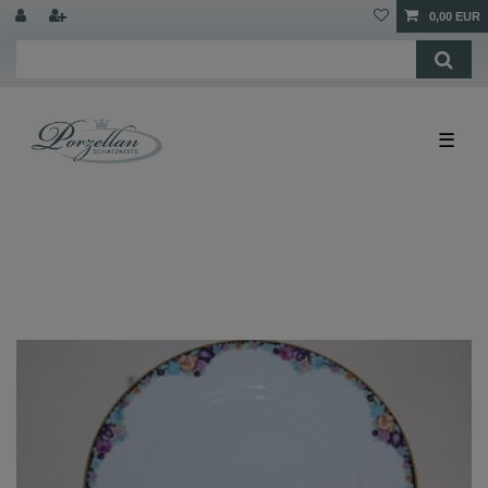
0,00 EUR
☰