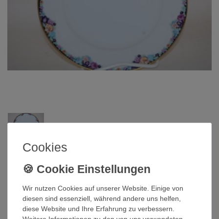
Cookies
Rosenthal
Kuchenteller 19,8 cm Classic Rose
Aida Blütenkante Rosenthal
Wir nutzen Cookies auf unserer Website. Einige von
diesen sind essenziell, während andere uns helfen,
diese Website und Ihre Erfahrung zu verbessern.
Artikelnummer
QI-684
Weitere Informationen zu den von uns verwendeten