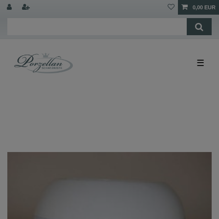
0,00 EUR
☰