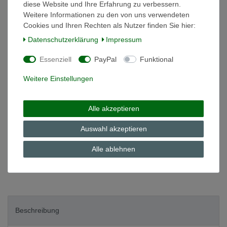
diese Website und Ihre Erfahrung zu verbessern.
Weitere Informationen zu den von uns verwendeten
Cookies und Ihren Rechten als Nutzer finden Sie hier:
*
29,90 EUR
Daten­schutz­erklärung
Impressum
Inhalt
1
Stück
Essenziell
PayPal
Funktional
Grundpreis
29,90 € / Stück
Weitere Einstellungen
auf Lager
In den Warenkorb
Alle akzeptieren
Auswahl akzeptieren
Wunschliste
Alle ablehnen
* inkl. ges. MwSt. zzgl.
Versandkosten
Beschreibung