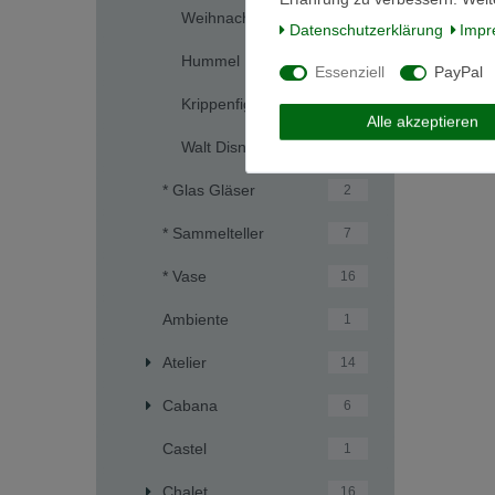
6
Weihnachten
Daten­schutz­erklärung
Impr
Hummel
4
Essenziell
PayPal
Krippenfigur
7
Alle akzeptieren
Walt Disney
12
* Glas Gläser
2
* Sammelteller
7
* Vase
16
Ambiente
1
Atelier
14
Cabana
6
Castel
1
Chalet
16