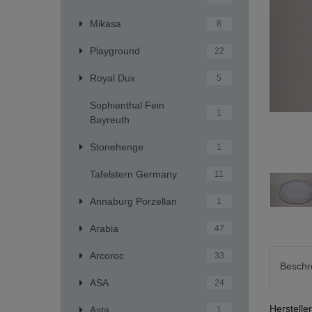
Mikasa
8
Playground
22
Royal Dux
5
Sophienthal Fein
1
Bayreuth
Stonehenge
1
Tafelstern Germany
11
Annaburg Porzellan
1
Arabia
47
Arcoroc
33
Beschr
ASA
24
Herstelle
Asta
1