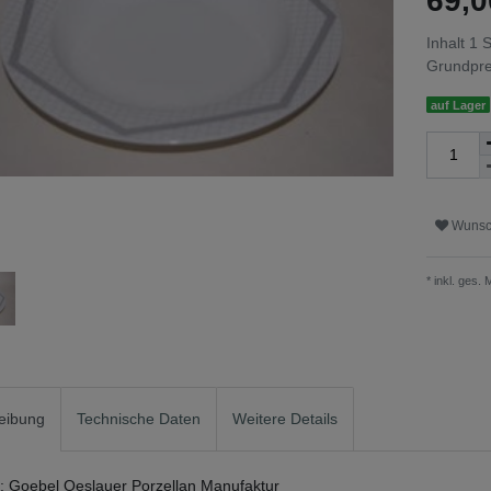
69,
Inhalt
1
S
Grundpr
auf Lager
Wunsch
* inkl. ges.
eibung
Technische Daten
Weitere Details
r: Goebel Oeslauer Porzellan Manufaktur