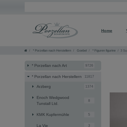
Home
* Porzellan nach Herstellern
Goebel
* Figuren figurine
3 Su
* Porzellan nach Art
9726
* Porzellan nach Herstellern
11817
Arzberg
1374
Enoch Wedgwood
8
Tunstall Ltd.
KMK Kupfermühle
5
La Vie
3