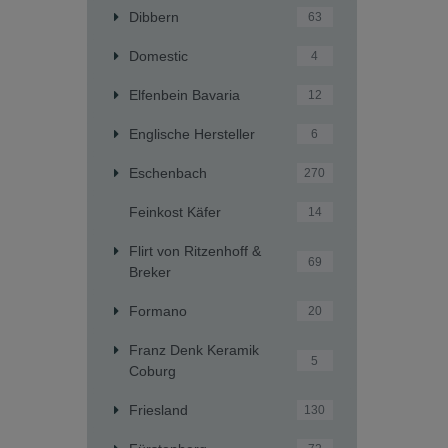
Dibbern
63
Domestic
4
Elfenbein Bavaria
12
Englische Hersteller
6
Eschenbach
270
Feinkost Käfer
14
Flirt von Ritzenhoff &
69
Breker
Formano
20
Franz Denk Keramik
5
Coburg
Friesland
130