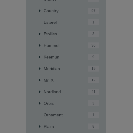
Country
97
Esterel
1
Etoilles
3
Hummel
36
Keemun
9
Meridian
19
Mr. X
12
Nordland
41
Orbis
3
Ornament
1
Plaza
8