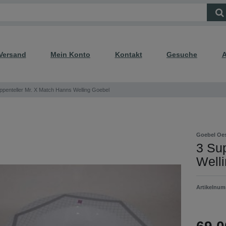
Versand
Mein Konto
Kontakt
Gesuche
A
ppenteller Mr. X Match Hanns Welling Goebel
Goebel Oes
3 Su
Well
Artikelnu