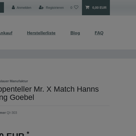
Anmelden
Registrieren
0
0,00 EUR
nkauf
Herstellerliste
Blog
FAQ
lauer Manufaktur
ppenteller Mr. X Match Hanns
ing Goebel
mmer
QI-303
*