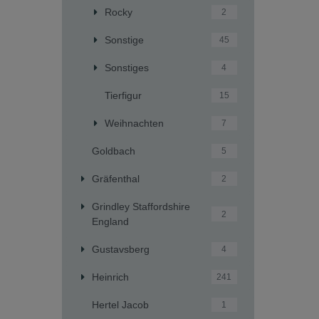
Rocky
2
Sonstige
45
Sonstiges
4
Tierfigur
15
Weihnachten
7
Goldbach
5
Gräfenthal
2
Grindley Staffordshire
2
England
Gustavsberg
4
Heinrich
241
Hertel Jacob
1