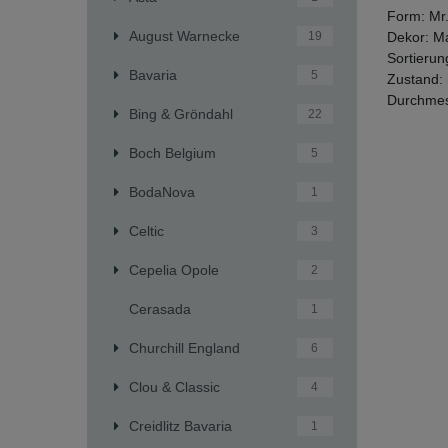
Form: Mr
August Warnecke
Dekor: M
19
Sortierun
Bavaria
5
Zustand: 
Durchmes
Bing & Gröndahl
22
Boch Belgium
5
BodaNova
1
Celtic
3
Cepelia Opole
2
Cerasada
1
Churchill England
6
Clou & Classic
4
Creidlitz Bavaria
1