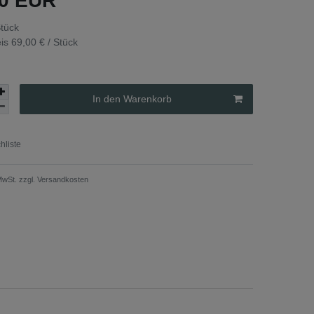
00 EUR
tück
eis
69,00 € / Stück
In den Warenkorb
liste
 MwSt. zzgl.
Versandkosten