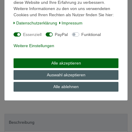
diese Website und Ihre Erfahrung zu verbessern.
Weitere Informationen zu den von uns verwendeten
Cookies und Ihren Rechten als Nutzer finden Sie hier:
*
18,90 EUR
Daten­schutz­erklärung
Impressum
Inhalt
1
Stück
Essenziell
PayPal
Funktional
Grundpreis
18,90 € / Stück
Weitere Einstellungen
auf Lager
In den Warenkorb
Alle akzeptieren
Auswahl akzeptieren
Wunschliste
Alle ablehnen
* inkl. ges. MwSt. zzgl.
Versandkosten
Beschreibung