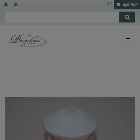
0,00 EUR
☰