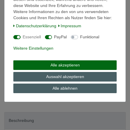
diese Website und Ihre Erfahrung zu verbessern.
Weitere Informationen zu den von uns verwendeten
*
9,81 EUR
Cookies und Ihren Rechten als Nutzer finden Sie hier:
Daten­schutz­erklärung
Impressum
Inhalt
1
Stück
Grundpreis
9,81 € / Stück
Essenziell
PayPal
Funktional
auf Lager
Weitere Einstellungen
In den Warenkorb
Alle akzeptieren
Auswahl akzeptieren
Wunschliste
Alle ablehnen
* inkl. ges. MwSt. zzgl.
Versandkosten
Beschreibung