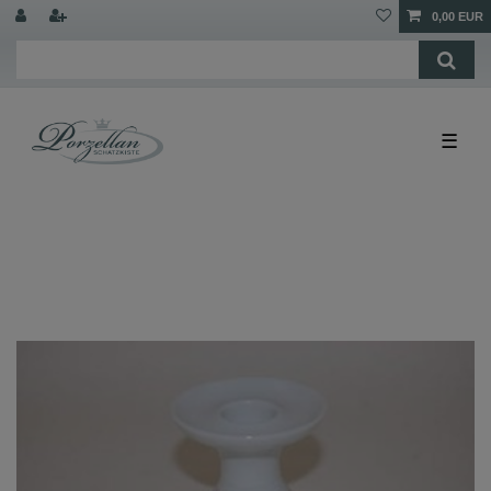
0,00 EUR
☰