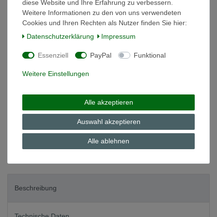
diese Website und Ihre Erfahrung zu verbessern.
Weitere Informationen zu den von uns verwendeten
*
14,80 EUR
Cookies und Ihren Rechten als Nutzer finden Sie hier:
Daten­schutz­erklärung
Impressum
Inhalt
1
Stück
Grundpreis
14,80 € / Stück
Essenziell
PayPal
Funktional
auf Lager
Weitere Einstellungen
In den Warenkorb
Alle akzeptieren
Wunschliste
Auswahl akzeptieren
Alle ablehnen
* inkl. ges. MwSt. zzgl.
Versandkosten
Beschreibung
Technische Daten