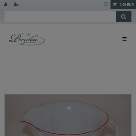
0,00 EUR
☰