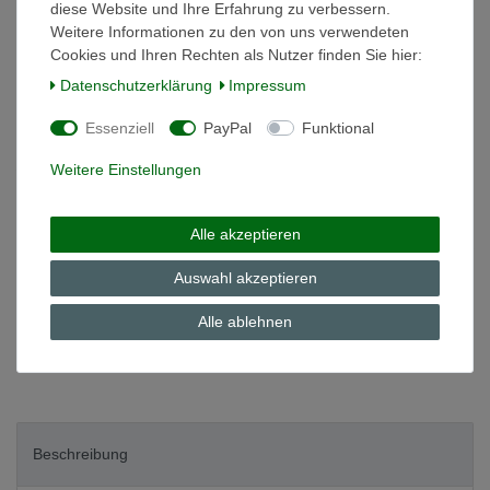
diese Website und Ihre Erfahrung zu verbessern.
Weitere Informationen zu den von uns verwendeten
Cookies und Ihren Rechten als Nutzer finden Sie hier:
*
6,20 EUR
Daten­schutz­erklärung
Impressum
Inhalt
1
Stück
Essenziell
PayPal
Funktional
Grundpreis
6,20 € / Stück
Weitere Einstellungen
auf Lager
In den Warenkorb
Alle akzeptieren
Auswahl akzeptieren
Wunschliste
Alle ablehnen
* inkl. ges. MwSt. zzgl.
Versandkosten
Beschreibung