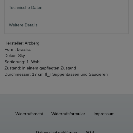
Technische Daten
Weitere Details
Hersteller: Arzberg
Form: Brasilia
Dekor: Sky
Sortierung: 1. Wahl
Zustand: in einem gepflegten Zustand
Durchmesser: 17 cm fÌ_r Suppentassen und Saucieren
Widerrufs­recht
Widerrufs­formular
Impressum
Daten­schutz­erklärung
AGB