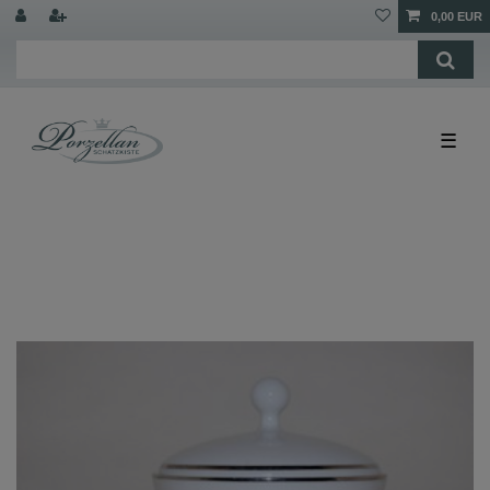
0,00 EUR
☰