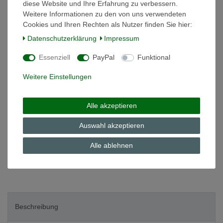
diese Website und Ihre Erfahrung zu verbessern.
Weitere Informationen zu den von uns verwendeten
Cookies und Ihren Rechten als Nutzer finden Sie hier:
*
12,98 EUR
Daten­schutz­erklärung
Impressum
Inhalt
1
Stück
Essenziell
PayPal
Funktional
Grundpreis
12,98 € / Stück
Weitere Einstellungen
auf Lager
In den Warenkorb
Alle akzeptieren
Auswahl akzeptieren
Wunschliste
Alle ablehnen
* inkl. ges. MwSt. zzgl.
Versandkosten
Beschreibung